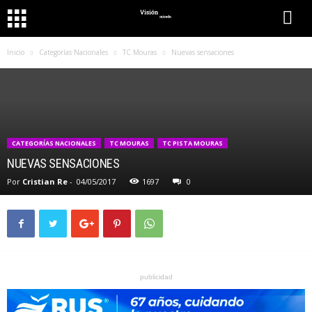
Inicio
Categorías Nacionales
TC Mouras
Nuevas sensaciones
CATEGORÍAS NACIONALES
TC MOURAS
TC PISTA MOURAS
NUEVAS SENSACIONES
Por
Cristian Re
-
04/05/2017
1697
0
publicidad