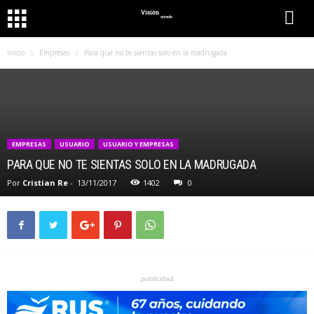
Inicio
Empresas
Para que no te sientas solo en la madrugada
EMPRESAS
USUARIO
USUARIO Y EMPRESAS
PARA QUE NO TE SIENTAS SOLO EN LA MADRUGADA
Por
Cristian Re
-
13/11/2017
1402
0
publicidad