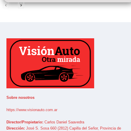
Sobre nosotros
https://www.visionauto.com.ar
Director/Propietario:
Carlos Daniel Saavedra
Dirección:
José S. Sosa 660 (2812) Capilla del Señor, Provincia de