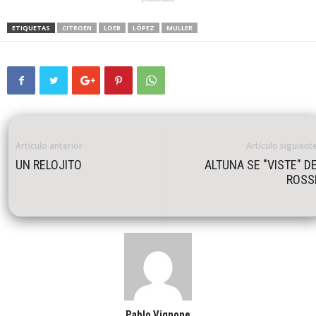
ETIQUETAS
CITROEN
LOEB
LÓPEZ
MULLER
Artículo anterior
Artículo siguient
UN RELOJITO
ALTUNA SE "VISTE" D
ROSS
Pablo Vignone