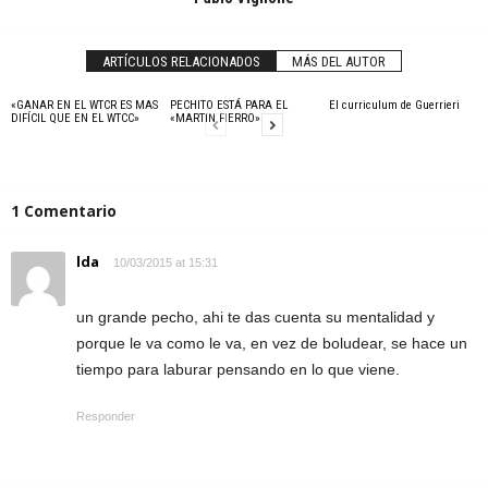
ARTÍCULOS RELACIONADOS
MÁS DEL AUTOR
«GANAR EN EL WTCR ES MAS
PECHITO ESTÁ PARA EL
El curriculum de Guerrieri
DIFÍCIL QUE EN EL WTCC»
«MARTIN FIERRO»
1 Comentario
lda
10/03/2015 at 15:31
un grande pecho, ahi te das cuenta su mentalidad y
porque le va como le va, en vez de boludear, se hace un
tiempo para laburar pensando en lo que viene.
Responder