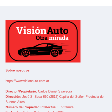
Sobre nosotros
https://www.visionauto.com.ar
Director/Propietario:
Carlos Daniel Saavedra
Dirección:
José S. Sosa 660 (2812) Capilla del Señor, Provincia de
Buenos Aires
Número de Propiedad Intelectual:
En trámite