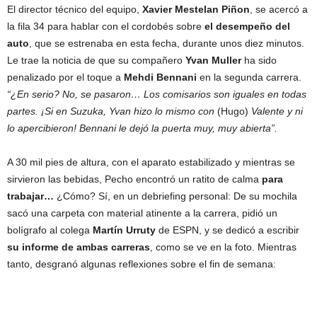
El director técnico del equipo,
Xavier Mestelan Piñon
, se acercó a
la fila 34 para hablar con el cordobés sobre
el desempeño del
auto
, que se estrenaba en esta fecha, durante unos diez minutos.
Le trae la noticia de que su compañero
Yvan Muller
ha sido
penalizado por el toque a
Mehdi Bennani
en la segunda carrera.
“¿En serio? No, se pasaron… Los comisarios son iguales en todas
partes. ¡Si en Suzuka, Yvan hizo lo mismo con
(Hugo)
Valente y ni
lo apercibieron! Bennani le dejó la puerta muy, muy abierta”.
A 30 mil pies de altura, con el aparato estabilizado y mientras se
sirvieron las bebidas, Pecho encontró un ratito de calma
para
trabajar…
¿Cómo? Sí, en un debriefing personal: De su mochila
sacó una carpeta con material atinente a la carrera, pidió un
bolígrafo al colega
Martín Urruty
de ESPN, y se dedicó a escribir
su informe de ambas carreras
, como se ve en la foto. Mientras
tanto, desgranó algunas reflexiones sobre el fin de semana: