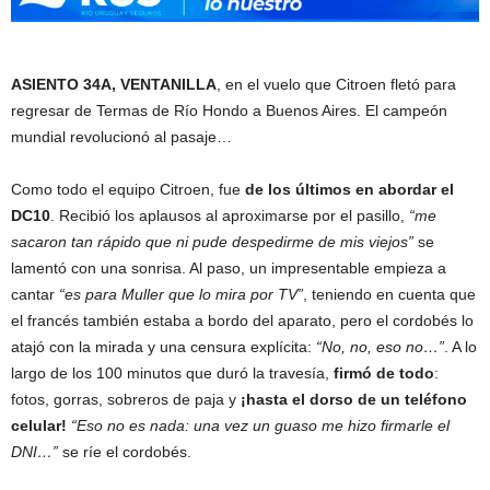
ASIENTO 34A, VENTANILLA
, en el vuelo que Citroen fletó para
regresar de Termas de Río Hondo a Buenos Aires. El campeón
mundial revolucionó al pasaje…
Como todo el equipo Citroen, fue
de los últimos en abordar el
DC10
. Recibió los aplausos al aproximarse por el pasillo,
“me
sacaron tan rápido que ni pude despedirme de mis viejos”
se
lamentó con una sonrisa. Al paso, un impresentable empieza a
cantar
“es para Muller que lo mira por TV”
, teniendo en cuenta que
el francés también estaba a bordo del aparato, pero el cordobés lo
atajó con la mirada y una censura explícita:
“No, no, eso no…”
. A lo
largo de los 100 minutos que duró la travesía,
firmó de todo
:
fotos, gorras, sobreros de paja y
¡hasta el dorso de un teléfono
celular!
“Eso no es nada: una vez un guaso me hizo firmarle el
DNI…”
se ríe el cordobés.