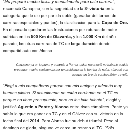
“Me preparé mucho física y mentalmente para esta carrera”,
reconoció Canapino, con la seguridad de la
8ª victoria
en la
categoría que le dio por partida doble (ganador del torneo de
carreras especiales y puntos), la clasificación para la
Copa de Oro.
En el pasado quedaron las frustraciones por roturas de motor
sufridas en los
500 Km de Olavarría,
y los
1.000 Km
del año
pasado, las otras carreras de TC de larga duración donde
compartió auto con Alonso.
Canapino ya en la punta y controla a Pernia, quien reconoció no haberle podido
presentar mucha resistencia por un problema en la bomba de nafta. «Llegué con
apenas un litro de combustible», reveló.
“Elegí a mis compañeros porque son mis amigos y además muy
buenos pilotos. Si actualmente no están corriendo en el TC es
porque no tiene presupuesto, pero no les falta talento”,
elogió y
justificó
Agustin a Ponte y Alonso
entre risas cómplices. Ponte ya
sabía lo que era ganar en TC y en el Gálvez con su victoria en la
fecha final del
2014
. Para Alonso fue su debut triunfal. Pese al
domingo de gloria, ninguno ve cerca un retorno al TC
. ”Sólo