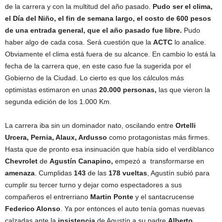
de la carrera y con la multitud del año pasado.
Pudo ser el clima,
el Día del Niño, el fin de semana largo, el costo de 600 pesos
de una entrada general, que el año pasado fue libre.
Pudo
haber algo de cada cosa. Será cuestión que la
ACTC
lo analice.
Obviamente el clima está fuera de su alcance. En cambio lo está la
fecha de la carrera que, en este caso fue la sugerida por el
Gobierno de la Ciudad. Lo cierto es que los cálculos más
optimistas estimaron en unas
20.000 personas,
las que vieron la
segunda edición de los 1.000 Km.
La carrera iba sin un dominador nato, oscilando entre
Ortelli
Urcera, Pernia, Alaux, Ardusso
como protagonistas más firmes.
Hasta que de pronto esa insinuación que había sido el verdiblanco
Chevrolet
de
Agustín Canapino,
empezó a transformarse en
amenaza
. Cumplidas
143
de las
178 vueltas
, Agustín subió para
cumplir su tercer turno y dejar como espectadores a sus
compañeros el entrerriano
Martin Ponte
y el santacrucense
Federico Alonso
. Ya por entonces el auto tenía gomas nuevas
calzadas ante la
insistencia
de Agustín a su padre
Alberto.