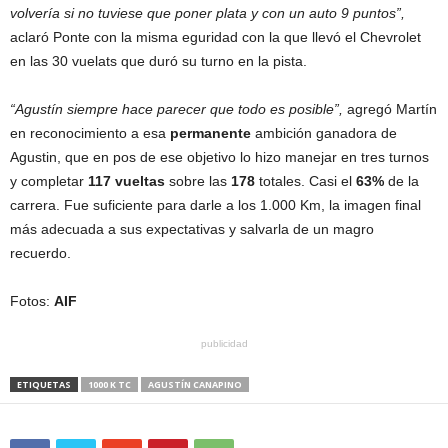
volvería si no tuviese que poner plata y con un auto 9 puntos”,
aclaró Ponte con la misma eguridad con la que llevó el Chevrolet
en las 30 vuelats que duró su turno en la pista.
“Agustín siempre hace parecer que todo es posible”,
agregó Martín
en reconocimiento a esa
permanente
ambición ganadora de
Agustin, que en pos de ese objetivo lo hizo manejar en tres turnos
y completar
117 vueltas
sobre las
178
totales. Casi el
63%
de la
carrera. Fue suficiente para darle a los 1.000 Km, la imagen final
más adecuada a sus expectativas y salvarla de un magro
recuerdo.
Fotos:
AIF
publicidad
ETIQUETAS
1000 K TC
AGUSTÍN CANAPINO