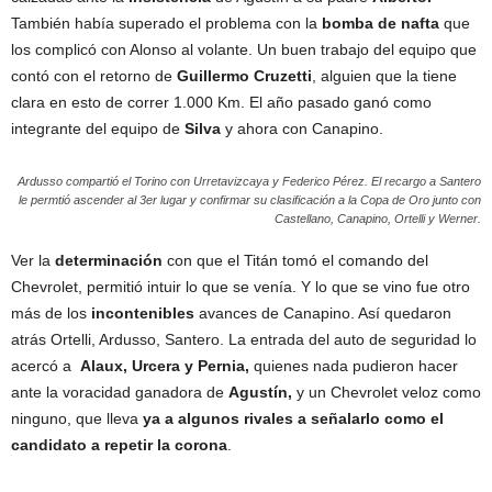
También había superado el problema con la
bomba de nafta
que
los complicó con Alonso al volante. Un buen trabajo del equipo que
contó con el retorno de
Guillermo Cruzetti
, alguien que la tiene
clara en esto de correr 1.000 Km. El año pasado ganó como
integrante del equipo de
Silva
y ahora con Canapino.
Ardusso compartió el Torino con Urretavizcaya y Federico Pérez. El recargo a Santero
le permtió ascender al 3er lugar y confirmar su clasificación a la Copa de Oro junto con
Castellano, Canapino, Ortelli y Werner.
Ver la
determinación
con que el Titán tomó el comando del
Chevrolet, permitió intuir lo que se venía. Y lo que se vino fue otro
más de los
incontenibles
avances de Canapino. Así quedaron
atrás Ortelli, Ardusso, Santero. La entrada del auto de seguridad lo
acercó a
Alaux, Urcera y Pernia,
quienes nada pudieron hacer
ante la voracidad ganadora de
Agustín,
y un Chevrolet veloz como
ninguno, que lleva
ya a algunos rivales a señalarlo como el
candidato a repetir la corona
.