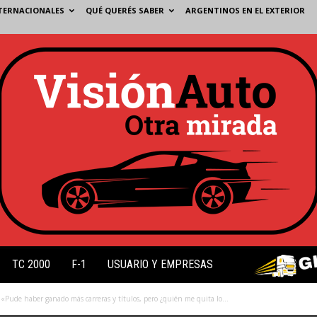
TERNACIONALES
QUÉ QUERÉS SABER
ARGENTINOS EN EL EXTERIOR
TC 2000
F-1
USUARIO Y EMPRESAS
«Pude haber ganado más carreras y títulos, pero ¿quién me quita lo...