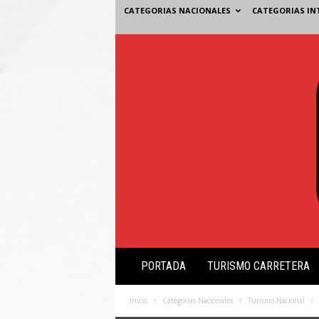
CATEGORIAS NACIONALES
CATEGORIAS IN
V
PORTADA
TURISMO CARRETERA
i
s
i
Inicio
Categorías Nacionales
Turismo Nacional
ó