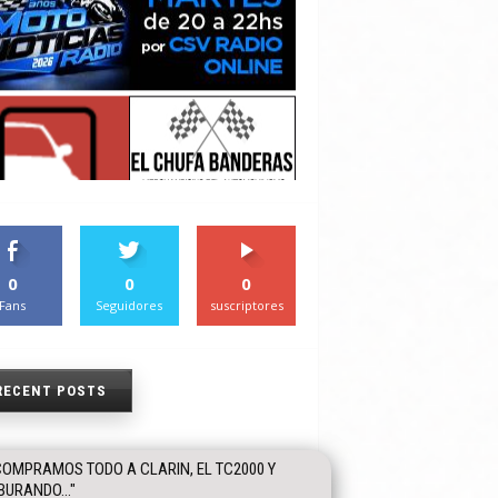
0
0
0
Fans
Seguidores
suscriptores
RECENT POSTS
COMPRAMOS TODO A CLARIN, EL TC2000 Y
BURANDO…"