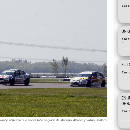
csaa
-
UN 
csaa
-
Fiat
Carl
-
EN J
DE 
Carl
-
rumbo al triunfo que necesitaba seguido de Mariano Werner y Julian Santero.