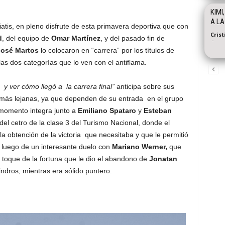
KIMI
A LA
tis, en pleno disfrute de esta primavera deportiva que con
Cris
d
, del equipo de
Omar Martínez
, y del pasado fin de
-
José Martos
lo colocaron en “carrera” por los títulos de
 las dos categorías que lo ven con el antiflama.
y ver cómo llegó a la carrera final”
anticipa sobre sus
más lejanas, ya que dependen de su entrada en el grupo
momento integra junto a
Emiliano Spataro
y
Esteban
del cetro de la clase 3 del Turismo Nacional, donde el
 obtención de la victoria que necesitaba y que le permitió
o luego de un interesante duelo con
Mariano Werner,
que
l toque de la fortuna que le dio el abandono de
Jonatan
indros, mientras era sólido puntero.