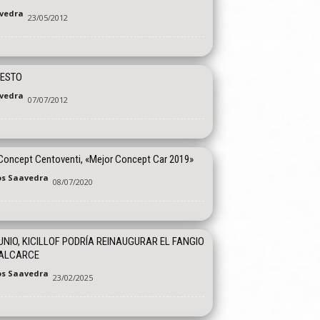
vedra
23/05/2012
GESTO
vedra
07/07/2012
 Concept Centoventi, «Mejor Concept Car 2019»
os Saavedra
08/07/2020
UNIO, KICILLOF PODRÍA REINAUGURAR EL FANGIO
BALCARCE
os Saavedra
23/02/2025