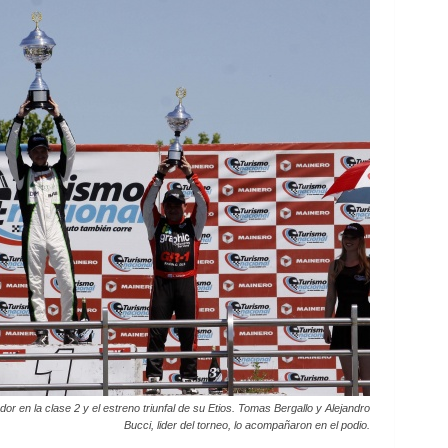
dor en la clase 2 y el estreno triunfal de su Etios. Tomas Bergallo y Alejandro
Bucci, lider del torneo, lo acompañaron en el podio.