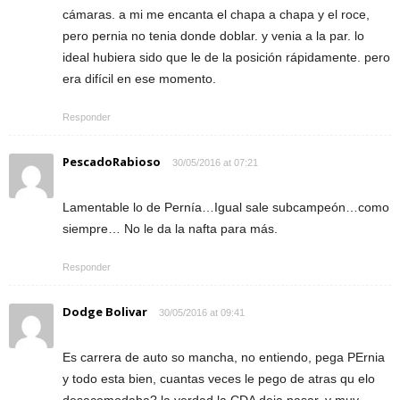
cámaras. a mi me encanta el chapa a chapa y el roce,
pero pernia no tenia donde doblar. y venia a la par. lo
ideal hubiera sido que le de la posición rápidamente. pero
era difícil en ese momento.
Responder
PescadoRabioso
30/05/2016 at 07:21
Lamentable lo de Pernía…Igual sale subcampeón…como
siempre… No le da la nafta para más.
Responder
Dodge Bolivar
30/05/2016 at 09:41
Es carrera de auto so mancha, no entiendo, pega PErnia
y todo esta bien, cuantas veces le pego de atras qu elo
desacomodaba? la verdad la CDA deja pasar, y muy