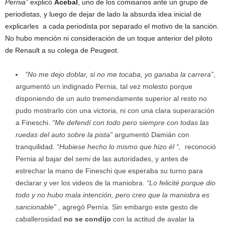
Pernia”
explicó
Acebal
, uno de los comisarios ante un grupo de
periodistas, y luego de dejar de lado la absurda idea inicial de
explicarles a cada periodista por separado el motivo de la sanción.
No hubo mención ni consideración de un toque anterior del piloto
de Renault a su colega de Peugeot.
“No me dejo doblar, si no me tocaba, yo ganaba la carrera”
,
argumentó un indignado Pernia, tal vez molesto porque
disponiendo de un auto tremendamente superior al resto no
pudo mostrarlo con una victoria, ni con una clara superaración
a Fineschi.
“Me defendí con todo pero siempre con todas las
ruedas del auto sobre la pista”
argumentó Damián con
tranquilidad.
“Hubiese hecho lo mismo que hizo él “,
reconoció
Pernia al bajar del
semi
de las autoridades, y antes de
estrechar la mano de Fineschi que esperaba su turno para
declarar y ver los videos de la maniobra.
“Lo felicité porque dio
todo y no hubo mala intención, pero creo que la maniobra es
sancionable”
, agregó Pernía. Sin embargo este gesto de
caballerosidad
no se condijo
con la actitud de avalar la