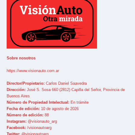
Sobre nosotros
https://www.visionauto.com.ar
Director/Propietario:
Carlos Daniel Saavedra
Dirección:
José S. Sosa 660 (2812) Capilla del Señor, Provincia de
Buenos Aires
Número de Propiedad Intelectual:
En trámite
Fecha de edición:
10 de agosto de 2026
Número de edición:
88
Instagram:
@visionauto_arg
Facebook:
/visionautoarg
Twitter:
@visionautoarg