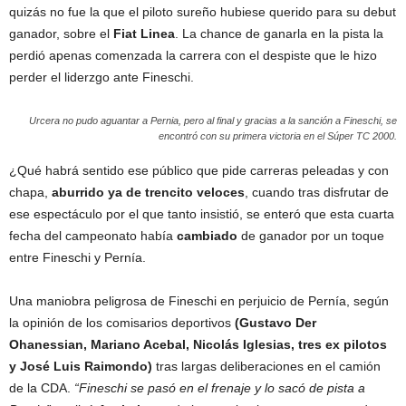
quizás no fue la que el piloto sureño hubiese querido para su debut
ganador, sobre el
Fiat Linea
. La chance de ganarla en la pista la
perdió apenas comenzada la carrera con el despiste que le hizo
perder el liderzgo ante Fineschi.
Urcera no pudo aguantar a Pernia, pero al final y gracias a la sanción a Fineschi, se
encontró con su primera victoria en el Súper TC 2000.
¿Qué habrá sentido ese público que pide carreras peleadas y con
chapa,
aburrido ya de trencito veloces
, cuando tras disfrutar de
ese espectáculo por el que tanto insistió, se enteró que esta cuarta
fecha del campeonato había
cambiado
de ganador por un toque
entre Fineschi y Pernía.
Una maniobra peligrosa de Fineschi en perjuicio de Pernía, según
la opinión de los comisarios deportivos
(Gustavo Der
Ohanessian, Mariano Acebal, Nicolás Iglesias, tres ex pilotos
y José Luis Raimondo)
tras largas deliberaciones en el camión
de la CDA.
“Fineschi se pasó en el frenaje y lo sacó de pista a