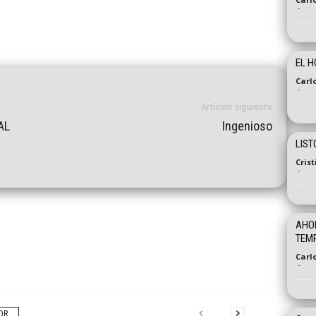
-
EL H
Carl
-
Artículo siguiente
AL
Ingenioso
LIST
Cris
-
AHOR
TEMP
Carl
-
OR