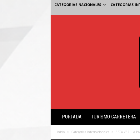
CATEGORIAS NACIONALES
CATEGORIAS IN
V
PORTADA
TURISMO CARRETERA
i
s
i
Inicio
Categorias Internacionales
ESTA VEZ, LA P
ó