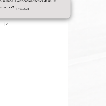
 se hace la verificación técnica de un TC
quipo de VA
17/09/2021