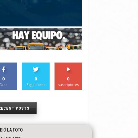
0
0
0
Fans
Seguidores
suscriptores
RECENT POSTS
IÓ LA FOTO
os Saavedra