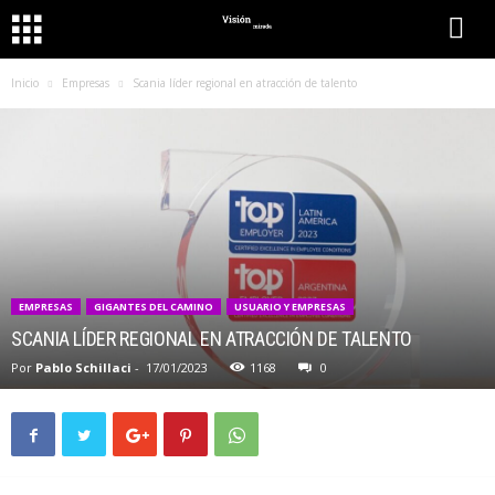
Inicio
Empresas
Scania líder regional en atracción de talento
EMPRESAS
GIGANTES DEL CAMINO
USUARIO Y EMPRESAS
SCANIA LÍDER REGIONAL EN ATRACCIÓN DE TALENTO
Por
Pablo Schillaci
-
17/01/2023
1168
0