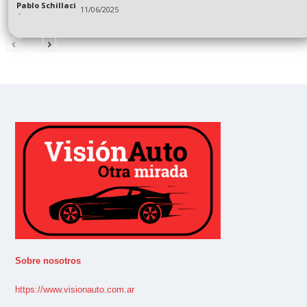
Pablo Schillaci
11/06/2025
-
Sobre nosotros
https://www.visionauto.com.ar