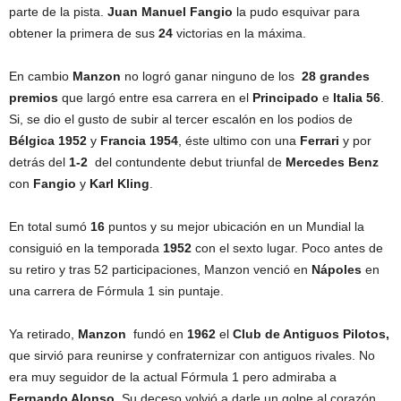
parte de la pista.
Juan Manuel Fangio
la pudo esquivar para
obtener la primera de sus
24
victorias en la máxima.
En cambio
Manzon
no logró ganar ninguno de los
28 grandes
premios
que largó entre esa carrera en el
Principado
e
Italia 56
.
Si, se dio el gusto de subir al tercer escalón en los podios de
Bélgica 1952
y
Francia 1954
, éste ultimo con una
Ferrari
y por
detrás del
1-2
del contundente debut triunfal de
Mercedes Benz
con
Fangio
y
Karl Kling
.
En total sumó
16
puntos y su mejor ubicación en un Mundial la
consiguió en la temporada
1952
con el sexto lugar. Poco antes de
su retiro y tras 52 participaciones, Manzon venció en
Nápoles
en
una carrera de Fórmula 1 sin puntaje.
Ya retirado,
Manzon
fundó en
1962
el
Club de Antiguos Pilotos,
que sirvió para reunirse y confraternizar con antiguos rivales. No
era muy seguidor de la actual Fórmula 1 pero admiraba a
Fernando Alonso
. Su deceso volvió a darle un golpe al corazón