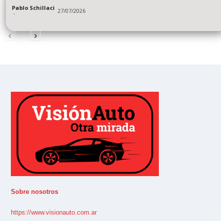
Pablo Schillaci
27/07/2026
-
Sobre nosotros
https://www.visionauto.com.ar