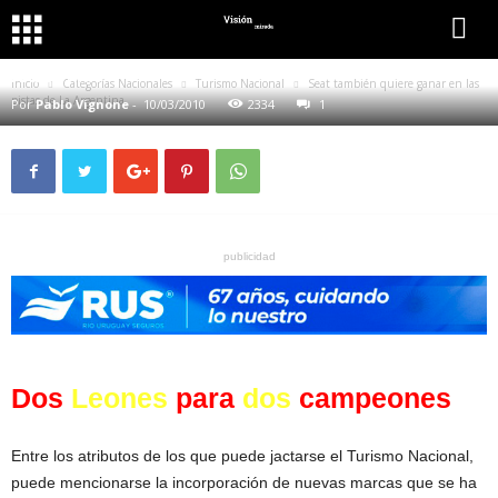
CATEGORÍAS NACIONALES
TURISMO NACIONAL
SEAT TAMBIÉN QUIERE GANAR EN LAS PISTAS DE LA
ARGENTINA
Inicio
Categorías Nacionales
Turismo Nacional
Seat también quiere ganar en las
pistas de La Argentina
Por
Pablo Vignone
-
10/03/2010
2334
1
publicidad
Dos
Leones
para
dos
campeones
Entre los atributos de los que puede jactarse el Turismo Nacional,
puede mencionarse la incorporación de nuevas marcas que se ha