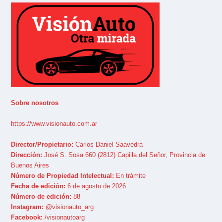
Sobre nosotros
https://www.visionauto.com.ar
Director/Propietario:
Carlos Daniel Saavedra
Dirección:
José S. Sosa 660 (2812) Capilla del Señor, Provincia de
Buenos Aires
Número de Propiedad Intelectual:
En trámite
Fecha de edición:
6 de agosto de 2026
Número de edición:
88
Instagram:
@visionauto_arg
Facebook:
/visionautoarg