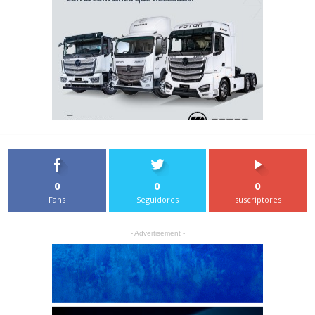
0
0
0
Fans
Seguidores
suscriptores
- Advertisement -