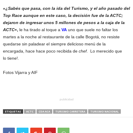
«¿Sabés que pasa, con la ida del Turismo, y el año pasado del
Top Race aunque en este caso, la decisión fue de la ACTC;
dejaron de ingresar unos 5 millones de pesos a la caja de la
ACTC
«,
le ha tirado al toque a
VA
uno que suele no faltar los
martes a la noche al restaurante de la calle Bogotá, no resiste
quedarse sin paladear el siempre delicioso menú de la
encargada, hace hace poco recibida de
chef
. Lo merecido que
lo tiene!.
Fotos Vijarra y AIF
publicidad
ETIQUETAS
ACTC
CDA ACA
TURISMO CARRETERA
TURISMO NACIONAL