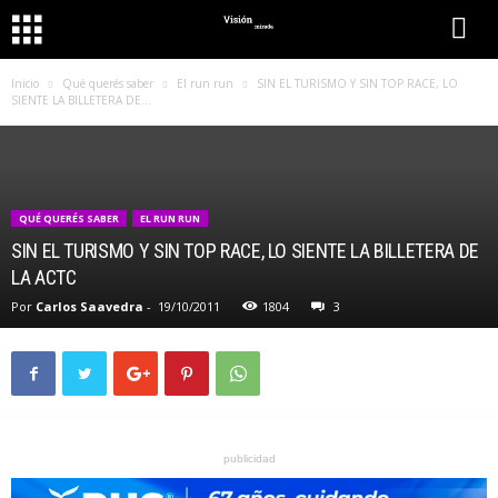
Inicio
Qué querés saber
El run run
SIN EL TURISMO Y SIN TOP RACE, LO
SIENTE LA BILLETERA DE...
QUÉ QUERÉS SABER
EL RUN RUN
SIN EL TURISMO Y SIN TOP RACE, LO SIENTE LA BILLETERA DE
LA ACTC
Por
Carlos Saavedra
-
19/10/2011
1804
3
publicidad