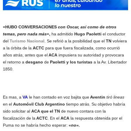
«HUBO CONVERSACIONES
con Oscar, así como de otros
temas, pero nada más
«,
ha admitido
Hugo Paoletti
el conductor
del
Turismo Nacional
. Se refirió a la posibilidad que el
TN
volviera
a la órbita de la
ACTC
para que fuera fiscalizada, como ocurrió
años atrás, antes que el
ACA
impusiera su autoridad y provocara
el retorno a
desgano
de
Paoletti y los turistas
a la Av. Libertador
1850.
Es mas, a
VA
le han contado en voz bajita que
Aventin
tiró lineas
en el
Automóvil Club Argentino
tiempo atrás. Su objetivo habría
sido solicitar al
ACA que el TN
de nuevo contara con la
fiscalización de la
ACTC
. En el
ACA
la respuesta obtenida por el
Puma no se habría hecho esperar:
«no».