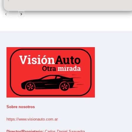
-
Sobre nosotros
https://www.visionauto.com.ar
Director/Propietario:
Carlos Daniel Saavedra