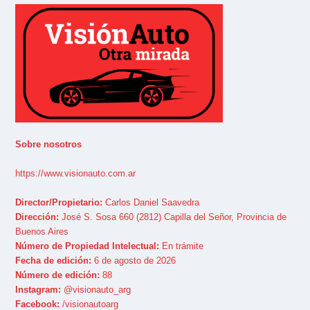
Sobre nosotros
https://www.visionauto.com.ar
Director/Propietario:
Carlos Daniel Saavedra
Dirección:
José S. Sosa 660 (2812) Capilla del Señor, Provincia de
Buenos Aires
Número de Propiedad Intelectual:
En trámite
Fecha de edición:
6 de agosto de 2026
Número de edición:
88
Instagram:
@visionauto_arg
Facebook:
/visionautoarg