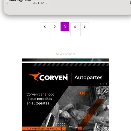
-
20/11/2025
2
3
4
- Advertisement -