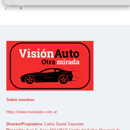
Sobre nosotros
https://www.visionauto.com.ar
Director/Propietario:
Carlos Daniel Saavedra