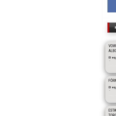
VOWL
ALBO
El e
-
FÓRM
El e
-
ESTA
TORO