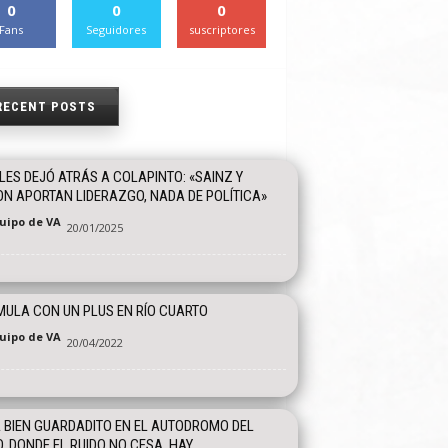
0
0
0
Fans
Seguidores
suscriptores
RECENT POSTS
ES DEJÓ ATRÁS A COLAPINTO: «SAINZ Y
N APORTAN LIDERAZGO, NADA DE POLÍTICA»
quipo de VA
20/01/2025
ULA CON UN PLUS EN RÍO CUARTO
quipo de VA
20/04/2022
 BIEN GUARDADITO EN EL AUTODROMO DEL
, DONDE EL RUIDO NO CESA, HAY...