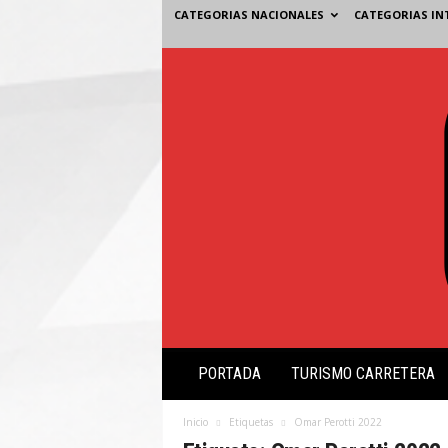
CATEGORIAS NACIONALES
CATEGORIAS IN
V
PORTADA
TURISMO CARRETERA
i
s
i
Inicio
Etiquetas
Omar Perotti 2022
ó