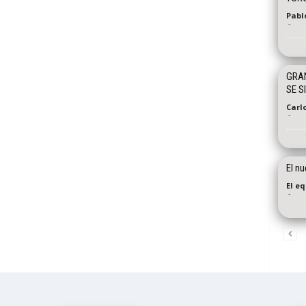
Pabl
-
GRAN
SE S
Carl
-
El n
El e
-