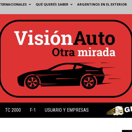
TERNACIONALES
QUÉ QUERÉS SABER
ARGENTINOS EN EL EXTERIOR
TC 2000
F-1
USUARIO Y EMPRESAS