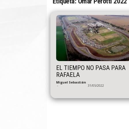
Etiqueta: Omar Perotti 2022
n
A
u
t
o
EL TIEMPO NO PASA PARA
RAFAELA
Miguel Sebastián
-
31/05/2022