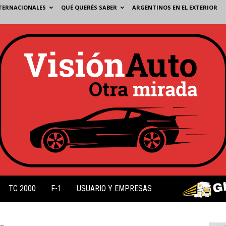
TERNACIONALES
QUÉ QUERÉS SABER
ARGENTINOS EN EL EXTERIOR
TC 2000
F-1
USUARIO Y EMPRESAS