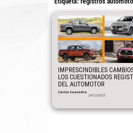
Etiqueta: registros automoto
n
A
u
t
o
IMPRESCINDIBLES CAMBIO
LOS CUESTIONADOS REGIS
DEL AUTOMOTOR
Carlos Saavedra
-
24/12/2023