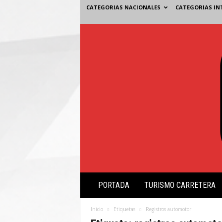
CATEGORIAS NACIONALES
CATEGORIAS IN
V
PORTADA
TURISMO CARRETERA
i
s
i
Inicio
Etiquetas
Registros automotor
ó