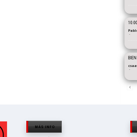
10.0
Pabl
-
BIEN
csaa
-
MÁS INFO