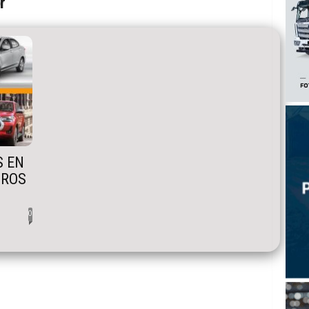
r
S EN
TROS
0