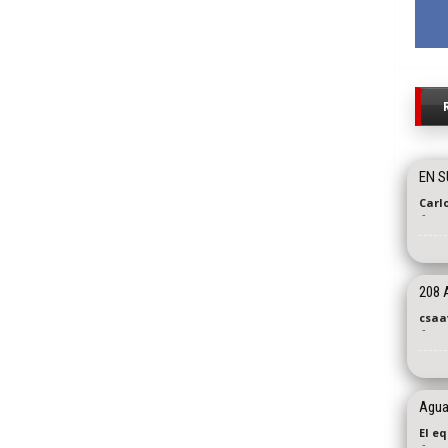
EN S
Carl
-
208 
csaa
-
Agua
El e
-