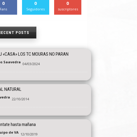
0
0
0
Fans
Seguidores
suscriptores
RECENT POSTS
U «CASA» LOS TC MOURAS NO PARAN
os Saavedra
04/03/2024
AL NATURAL
vedra
22/10/2014
ntate hasta mañana
quipo de VA
12/10/2019