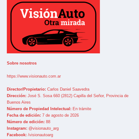
Sobre nosotros
https://www.visionauto.com.ar
Director/Propietario:
Carlos Daniel Saavedra
Dirección:
José S. Sosa 660 (2812) Capilla del Señor, Provincia de
Buenos Aires
Número de Propiedad Intelectual:
En trámite
Fecha de edición:
7 de agosto de 2026
Número de edición:
88
Instagram:
@visionauto_arg
Facebook:
/visionautoarg