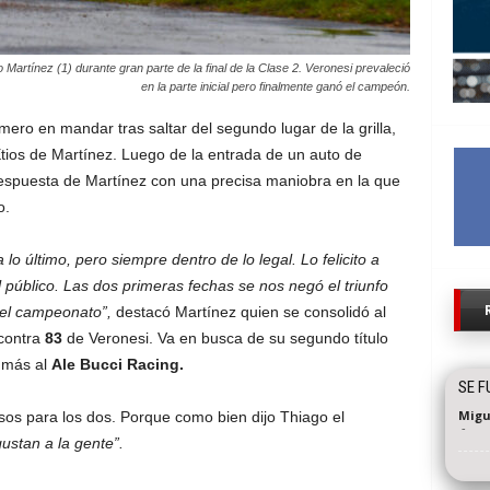
 Martínez (1) durante gran parte de la final de la Clase 2. Veronesi prevaleció
en la parte inicial pero finalmente ganó el campeón.
imero en mandar tras saltar del segundo lugar de la grilla,
tios de Martínez. Luego de la entrada de un auto de
 respuesta de Martínez con una precisa maniobra en la que
o.
 lo último, pero siempre dentro de lo legal. Lo felicito a
l público. Las dos primeras fechas se nos negó el triunfo
 el campeonato”,
destacó Martínez quien se consolidó al
contra
83
de Veronesi. Va en busca de su segundo título
o más al
Ale Bucci Racing.
SE F
Migu
sos para los dos. Porque como bien dijo Thiago el
-
gustan a la gente”.