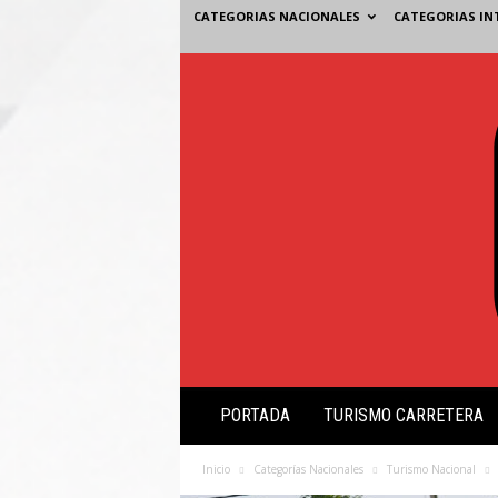
CATEGORIAS NACIONALES
CATEGORIAS IN
V
PORTADA
TURISMO CARRETERA
i
s
i
Inicio
Categorías Nacionales
Turismo Nacional
ó