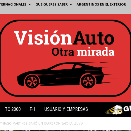
TERNACIONALES
QUÉ QUERÉS SABER
ARGENTINOS EN EL EXTERIOR
TC 2000
F-1
USUARIO Y EMPRESAS
THIAGO MARTÍNEZ GANÓ UN CARRERÓN BAJO LA LLUVIA