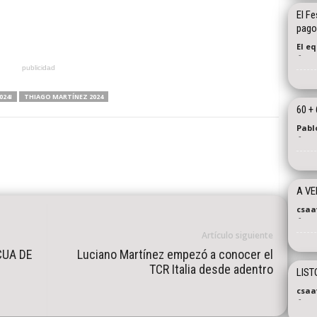
El Fe
pago
El e
-
publicidad
024I
THIAGO MARTÍNEZ 2024
60 + 
Pabl
-
A VE
csaa
-
Artículo siguiente
CUA DE
Luciano Martínez empezó a conocer el
TCR Italia desde adentro
LIST
csaa
-