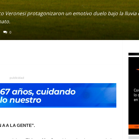
 Veronesi protagonizaron un emotivo duelo bajo la lluvia en
nato.
0
publicidad
A A LA GENTE”.