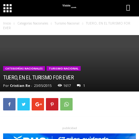
Inicio
Categorías Nacionales
Turismo Nacional
TUERO, EN EL TURISMO FOR
EVER
CATEGORÍAS NACIONALES
TURISMO NACIONAL
TUERO, EN EL TURISMO FOR EVER
Por
Cristian Re
-
23/05/2015
1617
1
publicidad