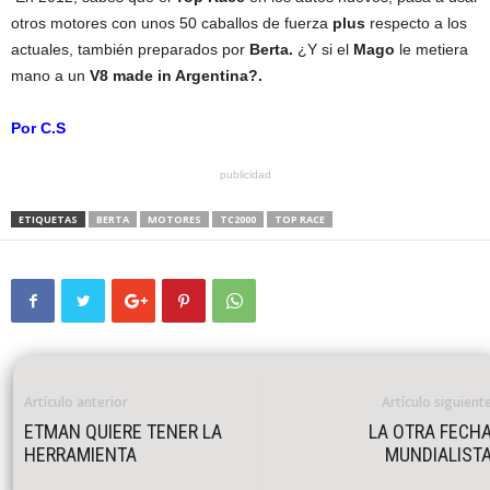
otros motores con unos 50 caballos de fuerza
plus
respecto a los
actuales, también preparados por
Berta.
¿Y si el
Mago
le metiera
mano a un
V8 made in Argentina?.
Por C.S
publicidad
ETIQUETAS
BERTA
MOTORES
TC2000
TOP RACE
Artículo anterior
Artículo siguient
ETMAN QUIERE TENER LA
LA OTRA FECH
HERRAMIENTA
MUNDIALIST