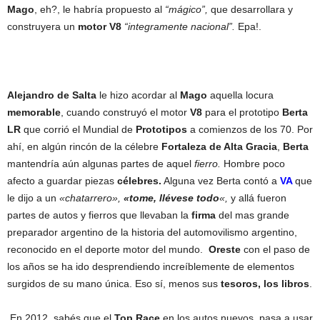
Mago
, eh?, le habría propuesto al
“mágico”,
que desarrollara y
construyera un
motor V8
“integramente nacional”.
Epa!.
Alejandro de Salta
le hizo acordar al
Mago
aquella locura
memorable
, cuando construyó el motor
V8
para el prototipo
Berta
LR
que corrió el Mundial de
Prototipos
a comienzos de los 70. Por
ahí, en algún rincón de la célebre
Fortaleza de Alta Gracia
,
Berta
mantendría aún algunas partes de aquel
fierro.
Hombre poco
afecto a guardar piezas
célebres.
Alguna vez Berta contó a
VA
que
le dijo a un
«chatarrero»,
«tome, llévese todo
«,
y allá fueron
partes de autos y fierros que llevaban la
firma
del mas grande
preparador argentino de la historia del automovilismo argentino,
reconocido en el deporte motor del mundo.
Oreste
con el paso de
los años se ha ido desprendiendo increíblemente de elementos
surgidos de su mano única. Eso sí, menos sus
tesoros, los libros
.
En 2012, sabés que el
Top Race
en los autos nuevos, pasa a usar