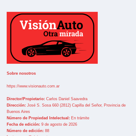
Sobre nosotros
https://www.visionauto.com.ar
Director/Propietario:
Carlos Daniel Saavedra
Dirección:
José S. Sosa 660 (2812) Capilla del Señor, Provincia de
Buenos Aires
Número de Propiedad Intelectual:
En trámite
Fecha de edición:
9 de agosto de 2026
Número de edición:
88