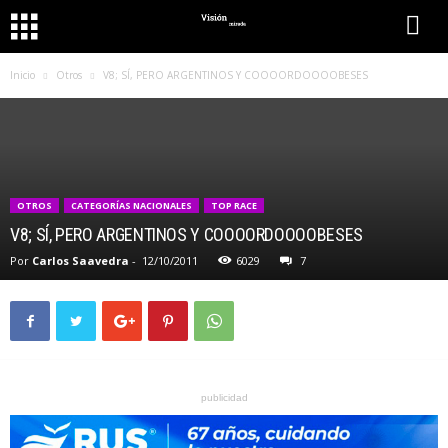
Inicio
Otros
V8; SÍ, PERO ARGENTINOS Y COOOORDOOOOBESES
OTROS
CATEGORÍAS NACIONALES
TOP RACE
V8; SÍ, PERO ARGENTINOS Y COOOORDOOOOBESES
Por
Carlos Saavedra
-
12/10/2011
6029
7
publicidad