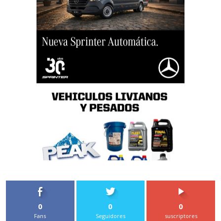
0
0
0
Fans
Seguidores
suscriptores