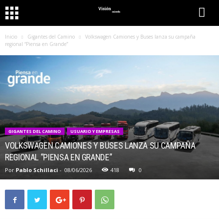
Inicio
Gigantes del Camino
Volkswagen Camiones y Buses lanza su campaña
regional “Piensa en Grande”
GIGANTES DEL CAMINO
USUARIO Y EMPRESAS
VOLKSWAGEN CAMIONES Y BUSES LANZA SU CAMPAÑA
REGIONAL “PIENSA EN GRANDE”
Por
Pablo Schillaci
-
08/06/2026
418
0