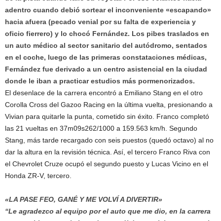
adentro cuando debió sortear el inconveniente «escapando»
hacia afuera (pecado venial por su falta de experiencia y
oficio fierrero) y lo chocó Fernández. Los pibes traslados en
un auto médico al sector sanitario del autódromo, sentados
en el coche, luego de las primeras constataciones médicas,
Fernández fue derivado a un centro asistencial en la ciudad
donde le iban a practicar estudios más pormenorizados.
El desenlace de la carrera encontró a Emiliano Stang en el otro
Corolla Cross del Gazoo Racing en la última vuelta, presionando a
Vivian para quitarle la punta, cometido sin éxito. Franco completó
las 21 vueltas en 37m09s262/1000 a 159.563 km/h. Segundo
Stang, más tarde recargado con seis puestos (quedó octavo) al no
dar la altura en la revisión técnica. Así, el tercero Franco Riva con
el Chevrolet Cruze ocupó el segundo puesto y Lucas Vicino en el
Honda ZR-V, tercero.
«LA PASE FEO, GANÉ Y ME VOLVÍ A DIVERTIR»
“Le agradezco al equipo por el auto que me dio, en la carrera