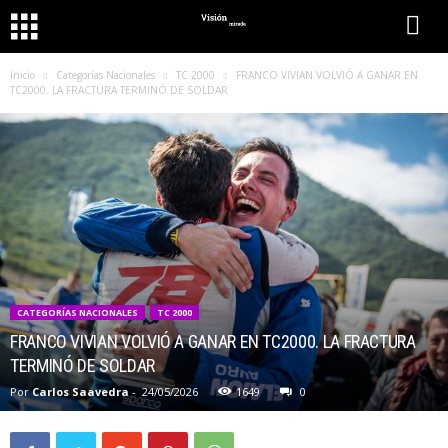
Inicio
Categorías Nacionales
TC 2000
FRANCO VIVIAN VOLVIÓ A GANAR EN
TC2000. LA FRACTURA TERMINÓ DE SOLDAR
CATEGORÍAS NACIONALES
TC 2000
FRANCO VIVIAN VOLVIÓ A GANAR EN TC2000. LA FRACTURA
TERMINÓ DE SOLDAR
Por
Carlos Saavedra
-
24/05/2026
1649
0