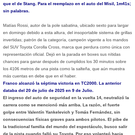
que el de Stang. Para el reemplazo en el auto del Misil, 1m41s;
sin palabras.
Matías Rossi, autor de la pole sabatina, ubicado sexto para largar
en domingo debido a esta altura, del insoportable sistema de grillas
invertidas; patrón de la categoría, campeón vigente a los mandos
del SUV Toyota Corolla Cross, marca que perdura como única con
representación oficial. Dejó en la parada en boxes sus nítidas
chances para ganar después de cumplidos los 30 minutos sobre
los 4106 metros de una pista como la salteña, que aún muestra
más cuentas en debe que en el haber.
Franco alcanzó la séptima victoria en TC2000. La anterior
databa del 20 de julio de 2025 en 9 de Julio.
El ingreso del auto de seguridad en la vuelta 14, neutralizó la
carrera como se mencionó más arriba. La razón, el fuerte
golpe entre Valentín Yankelevich y Tomás Fernández, sin
consecuencias físicas graves para ambos pilotos. El pibe de
la tradicional familia del mundo del espectáculo, busco salir
de la pista cuando falló su Toyota. Por eso volanteó hacia