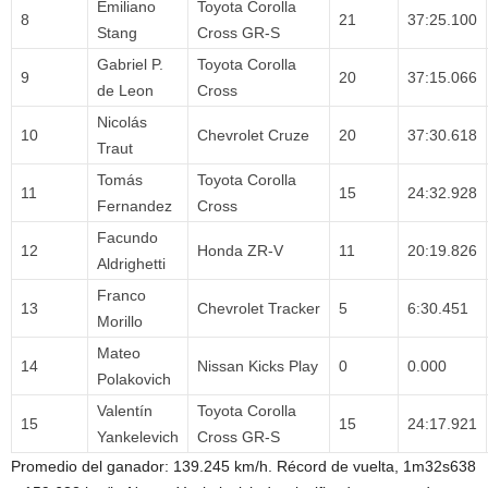
Emiliano
Toyota Corolla
8
21
37:25.100
Stang
Cross GR-S
Gabriel P.
Toyota Corolla
9
20
37:15.066
de Leon
Cross
Nicolás
10
Chevrolet Cruze
20
37:30.618
Traut
Tomás
Toyota Corolla
11
15
24:32.928
Fernandez
Cross
Facundo
12
Honda ZR-V
11
20:19.826
Aldrighetti
Franco
13
Chevrolet Tracker
5
6:30.451
Morillo
Mateo
14
Nissan Kicks Play
0
0.000
Polakovich
Valentín
Toyota Corolla
15
15
24:17.921
Yankelevich
Cross GR-S
Promedio del ganador: 139.245 km/h. Récord de vuelta, 1m32s638