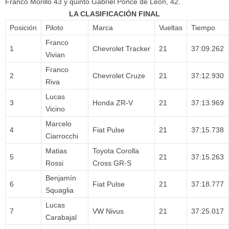
Franco Morillo 43 y quinto Gabriel Ponce de León, 42.
LA CLASIFICACIÓN FINAL
Posición
Piloto
Marca
Vueltas
Tiempo
Franco
1
Chevrolet Tracker
21
37:09.262
Vivian
Franco
2
Chevrolet Cruze
21
37:12.930
Riva
Lucas
3
Honda ZR-V
21
37:13.969
Vicino
Marcelo
4
Fiat Pulse
21
37:15.738
Ciarrocchi
Matias
Toyota Corolla
5
21
37:15.263
Rossi
Cross GR-S
Benjamín
6
Fiat Pulse
21
37:18.777
Squaglia
Lucas
7
VW Nivus
21
37:25.017
Carabajal