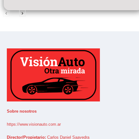
Sobre nosotros
https://www.visionauto.com.ar
Director/Propietario:
Carlos Daniel Saavedra