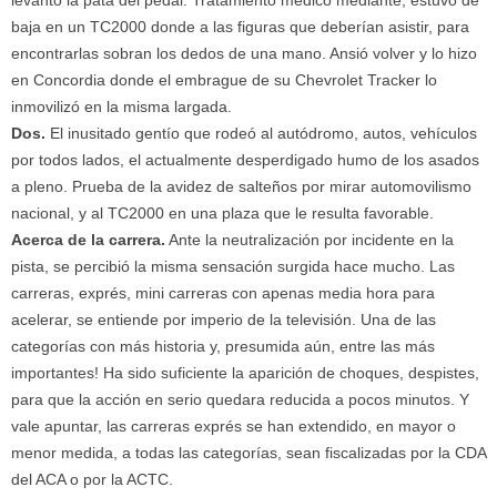
levantó la pata del pedal. Tratamiento médico mediante, estuvo de
baja en un TC2000 donde a las figuras que deberían asistir, para
encontrarlas sobran los dedos de una mano. Ansió volver y lo hizo
en Concordia donde el embrague de su Chevrolet Tracker lo
inmovilizó en la misma largada.
Dos.
El inusitado gentío que rodeó al autódromo, autos, vehículos
por todos lados, el actualmente desperdigado humo de los asados
a pleno. Prueba de la avidez de salteños por mirar automovilismo
nacional, y al TC2000 en una plaza que le resulta favorable.
Acerca de la carrera.
Ante la neutralización por incidente en la
pista, se percibió la misma sensación surgida hace mucho. Las
carreras, exprés, mini carreras con apenas media hora para
acelerar, se entiende por imperio de la televisión. Una de las
categorías con más historia y, presumida aún, entre las más
importantes! Ha sido suficiente la aparición de choques, despistes,
para que la acción en serio quedara reducida a pocos minutos. Y
vale apuntar, las carreras exprés se han extendido, en mayor o
menor medida, a todas las categorías, sean fiscalizadas por la CDA
del ACA o por la ACTC.