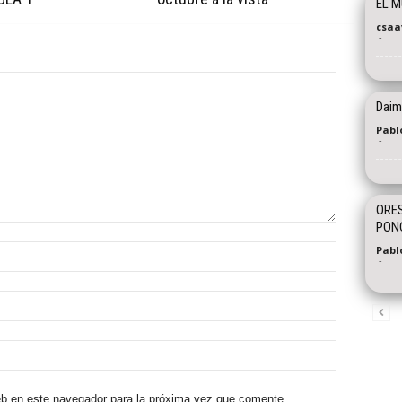
EL M
csaa
-
Daiml
Pablo
-
ORES
PON
Pabl
-
eb en este navegador para la próxima vez que comente.