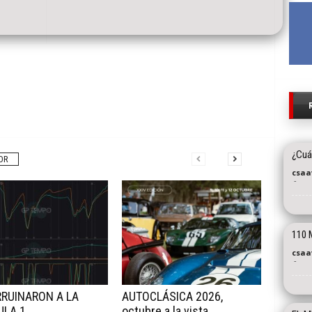
¿Cuál
OR
csaa
-
110 
csaa
-
RRUINARON A LA
AUTOCLÁSICA 2026,
ULA 1
octubre a la vista