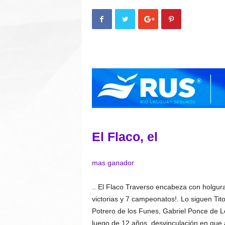
n
A
u
t
o
El Flaco, el
mas ganador
.. El Flaco Traverso encabeza con holgur
victorias y 7 campeonatos!. Lo siguen Ti
Potrero de los Funes, Gabriel Ponce de L
luego de 12 años, desvinculación en que 