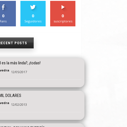
0
0
0
Fans
Seguidores
suscriptores
RECENT POSTS
 es la más linda?, ¡todas!
vedra
12/05/2017
MIL DOLARES
vedra
12/02/2013