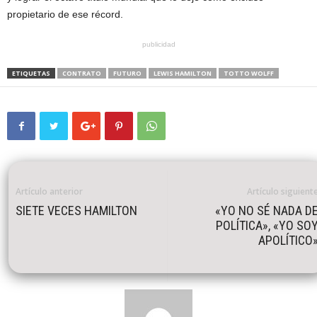
propietario de ese récord.
publicidad
ETIQUETAS
CONTRATO
FUTURO
LEWIS HAMILTON
TOTTO WOLFF
Artículo anterior
Artículo siguient
SIETE VECES HAMILTON
«YO NO SÉ NADA D
POLÍTICA», «YO SO
APOLÍTICO