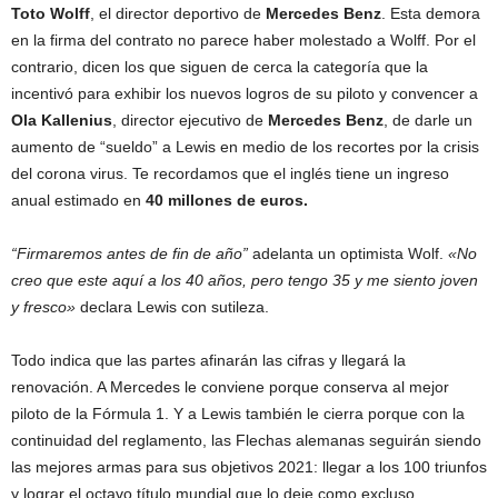
Toto Wolff
, el director deportivo de
Mercedes Benz
. Esta demora
en la firma del contrato no parece haber molestado a Wolff. Por el
contrario, dicen los que siguen de cerca la categoría que la
incentivó para exhibir los nuevos logros de su piloto y convencer a
Ola Kallenius
, director ejecutivo de
Mercedes Benz
, de darle un
aumento de “sueldo” a Lewis en medio de los recortes por la crisis
del corona virus. Te recordamos que el inglés tiene un ingreso
anual estimado en
40 millones de euros.
“Firmaremos antes de fin de año”
adelanta un optimista Wolf.
«No
creo que este aquí a los 40 años, pero tengo 35 y me siento joven
y fresco»
declara Lewis con sutileza.
Todo indica que las partes afinarán las cifras y llegará la
renovación. A Mercedes le conviene porque conserva al mejor
piloto de la Fórmula 1. Y a Lewis también le cierra porque con la
continuidad del reglamento, las Flechas alemanas seguirán siendo
las mejores armas para sus objetivos 2021: llegar a los 100 triunfos
y lograr el octavo título mundial que lo deje como excluso