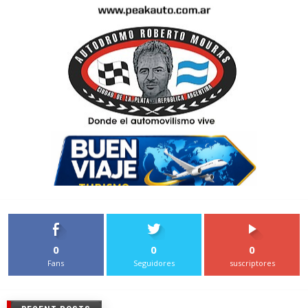
0
0
0
Fans
Seguidores
suscriptores