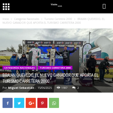
Inicio
Categorías Nacionales
Turismo Carretera 2000
BRAIAN QUEVEDO, EL
NUEVO GANADOR QUE APORTA EL TURISMO CARRETERA 2000
CATEGORÍAS NACIONALES
TURISMO CARRETERA 2000
BRAIAN QUEVEDO, EL NUEVO GANADOR QUE APORTA EL
TURISMO CARRETERA 2000
Por
Miguel Sebastián
-
15/06/2025
1187
2