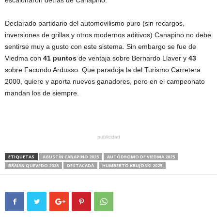
escalonaron detrás de Canapino.
Declarado partidario del automovilismo puro (sin recargos,
inversiones de grillas y otros modernos aditivos) Canapino no debe
sentirse muy a gusto con este sistema. Sin embargo se fue de
Viedma con
41 puntos
de ventaja sobre Bernardo Llaver y
43
sobre Facundo Ardusso. Que paradoja la del Turismo Carretera
2000, quiere y aporta nuevos ganadores, pero en el campeonato
mandan los de siempre.
publicidad
ETIQUETAS
AGUSTÍN CANAPINO 2025
AUTÓDROMO DE VIEDMA 2025
BRAIAN QUEVEDO 2025
DESTACADA
HUMBERTO KRUJOSKI 2025