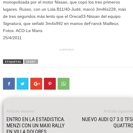
monopolizada por el motor Nissan, que copó los tres primeros
lugares. Russo, con un Lola B11/40-Judd, marcó 3m46s228, más
de tres segundos más lento que el Oreca03-Nissan del equipo
Signatura, que señaló 3m4s992 en manos deFranck Mailleux.
Fotos: ACO-Le Mans
25/4/2011
publicidad
ETIQUETAS
SPORT
Artículo anterior
Artículo siguient
ENTRO EN LA ESTADISTICA.
NUEVO AUDI Q7 3.0 TFS
MENZI CON UN MAXI RALLY
QUATTR
EN VILLA DOLORES