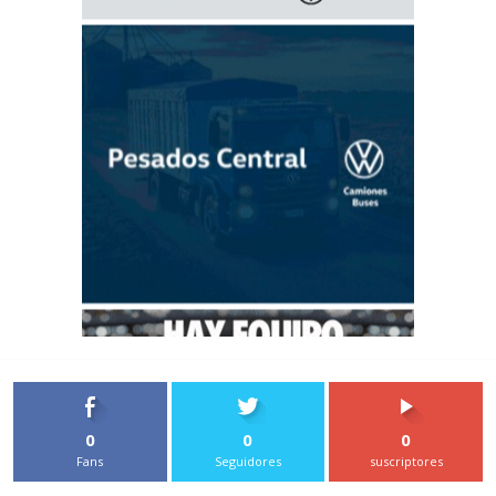
0
0
0
Fans
Seguidores
suscriptores