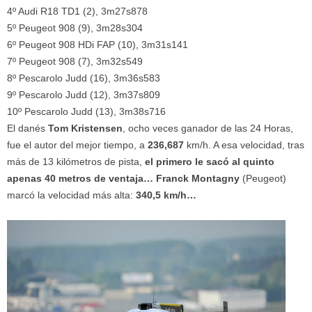
4º Audi R18 TD1 (2), 3m27s878
5º Peugeot 908 (9), 3m28s304
6º Peugeot 908 HDi FAP (10), 3m31s141
7º Peugeot 908 (7), 3m32s549
8º Pescarolo Judd (16), 3m36s583
9º Pescarolo Judd (12), 3m37s809
10º Pescarolo Judd (13), 3m38s716
El danés
Tom Kristensen
, ocho veces ganador de las 24 Horas,
fue el autor del mejor tiempo, a
236,687
km/h. A esa velocidad, tras
más de 13 kilómetros de pista,
el primero le sacó al quinto
apenas 40 metros de ventaja…
Franck Montagny
(Peugeot)
marcó la velocidad más alta:
340,5 km/h…