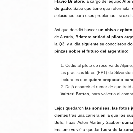
Flavio Briatore
, a cargo del equipo
Alpin
delgado
. Sabe que tiene que reformular 
soluciones para esos problemas –si exist
Así que decidió buscar
un chivo expiato
de Austria,
Briatore criticó al piloto ar
la Q3, y al día siguiente se conocieron
do
pinzas sobre el futuro del argentino:
Cedió al piloto de reserva de Alpine
las prácticas libres (FP1) de Silverst
lectura es que
quiere prepararlo para
Dejó esparcir el rumor de que trató 
Valtteri Bottas
, para volverlo el comp
Lejos quedaron
las sonrisas, las fotos
dientes tras una carrera en la que
los cu
Bulls, Haas, Aston Martin y Sauber-
suma
Enstone volvió a quedar
fuera de la zon