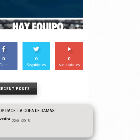
0
0
0
Fans
Seguidores
suscriptores
RECENT POSTS
OP RACE, LA COPA DE DAMAS
vedra
22/01/2015