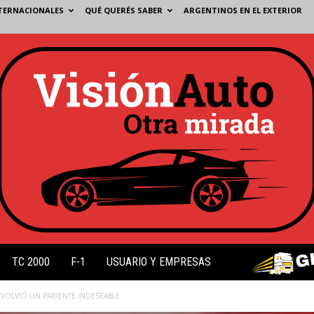
TERNACIONALES
QUÉ QUERÉS SABER
ARGENTINOS EN EL EXTERIOR
TC 2000
F-1
USUARIO Y EMPRESAS
E VOLVIÓ UN PARIENTE INDESEABLE