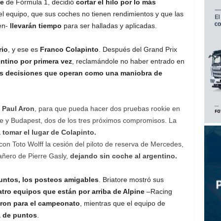
e
de Fórmula 1, decidió
cortar el hilo por lo más
el equipo, que sus coches no tienen rendimientos y que las
en-
llevarán tiempo
para ser halladas y aplicadas.
rio
, y ese es
Franco Colapinto
. Después del Grand Prix
gentino por primera vez
, reclamándole no haber entrado en
s decisiones que operan como una maniobra de
,
Paul Aron
, para que pueda hacer dos pruebas rookie en
one y Budapest, dos de los tres próximos compromisos. La
 tomar el lugar de Colapinto.
con Toto Wolff la cesión del piloto de reserva de Mercedes,
añero de Pierre Gasly,
dejando sin coche al argentino.
 juntos, los posteos amigables
. Briatore mostró sus
atro equipos que están por arriba de Alpine
–Racing
ron para el campeonato
, mientras que el equipo de
a de puntos
.