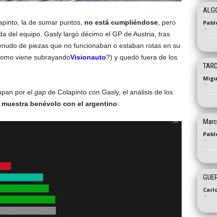
ALGO
apinto, la de sumar puntos,
no está cumpliéndose
, pero
Pabl
-
 del equipo. Gasly largó décimo el GP de Austria, tras
enudo de piezas que no funcionaban o estaban rotas en su
 como viene subrayando
Visionauto
?) y quedó fuera de los
TARD
Migu
-
pan por el
gap
de Colapinto con Gasly, el análisis de los
 muestra benévolo con el argentino
:
Marc
Pablo
-
GUER
Carl
-