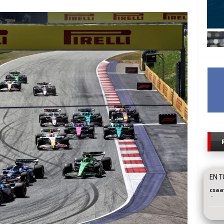
EN T
csaa
-