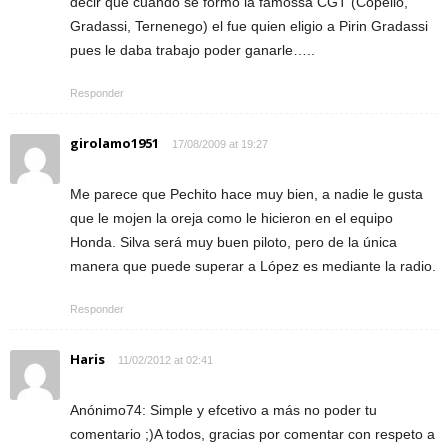
decir que cuando se formo la famossa CGT (Copello,
Gradassi, Ternenego) el fue quien eligio a Pirin Gradassi
pues le daba trabajo poder ganarle…..
Responder
girolamo1951
17/08/2009 at 19:27
Me parece que Pechito hace muy bien, a nadie le gusta
que le mojen la oreja como le hicieron en el equipo
Honda. Silva será muy buen piloto, pero de la única
manera que puede superar a López es mediante la radio.
Responder
Haris
11/02/2012 at 02:41
Anónimo74: Simple y efcetivo a más no poder tu
comentario ;)A todos, gracias por comentar con respeto a