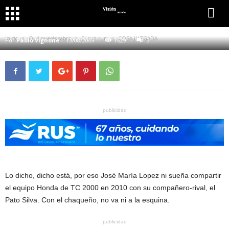
QUÉ QUERÉS SABER
EL RUN RUN
COSA JUZGADA
Inicio
Qué querés saber
El run run
COSA JUZGADA
Por
Pablo Vignone
-
13/08/2009
1629
3
publicidad
Lo dicho, dicho está, por eso José María Lopez ni sueña compartir
el equipo Honda de TC 2000 en 2010 con su compañero-rival, el
Pato Silva. Con el chaqueño, no va ni a la esquina.
publicidad