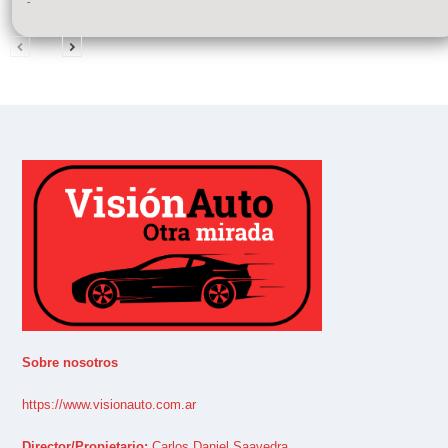
-
Sobre nosotros
https://www.visionauto.com.ar
Director/Propietario:
Carlos Daniel Saavedra