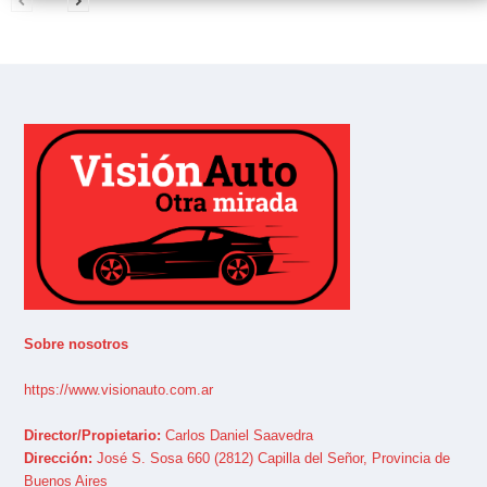
Sobre nosotros
https://www.visionauto.com.ar
Director/Propietario:
Carlos Daniel Saavedra
Dirección:
José S. Sosa 660 (2812) Capilla del Señor, Provincia de
Buenos Aires