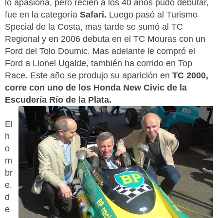
lo apasiona, pero recién a los 40 años pudo debutar,
fue en la categoría
Safari.
Luego pasó al Turismo
Special de la Costa, mas tarde se sumó al TC
Regional y en 2006 debuta en el TC Mouras con un
Ford del Tolo Doumic. Mas adelante le compró el
Ford a Lionel Ugalde, también ha corrido en Top
Race. Este año se produjo su aparición en
TC 2000,
corre con uno de los Honda New Civic de la
Escudería Río de la Plata.
El
h
o
m
br
e,
d
e