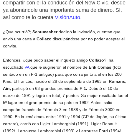
compartir con el la conducción del New Civic, desde
ya abonándole una importante suma de dinero. Sí,
así como te lo cuenta
VisiónAuto.
¿Que ocurrió?;
Schumacher
declinó la invitación, cuentan que
envió una carta a
Collazo
disculpándose por no poder aceptar el
convite.
Entonces, ¿que pudo saber el inquieto amigo
Collazo
?; ha
escuchado
VA
que le sugirieron el nombre de
Erik Comas
(foto
sentado en un F-1 antiguo) para que corra junto a el en los 200
Kms. El francés, nacido el 28 de septiembre de 1963 en
Romans,
Ain,
participó en 63 grandes premios de
F-1.
Debutó el 10 de
marzo de 1991 y logró en total, 7 puntos. Su mejor resultado fue el
5º lugar en el gran premio de su país en 1992. Antes, salió
campeón francés de Fórmula 3 en 1988 y de Fórmula 3000 en
1990. En la «máxima» entre 1991 y 1994 (GP de Japón, su última
carrera), corrió con Ligier Lamborghini (1991), Ligier Renault
(1992), Larrousse Lamborghini (1993) y Larrousse Ford (1994).