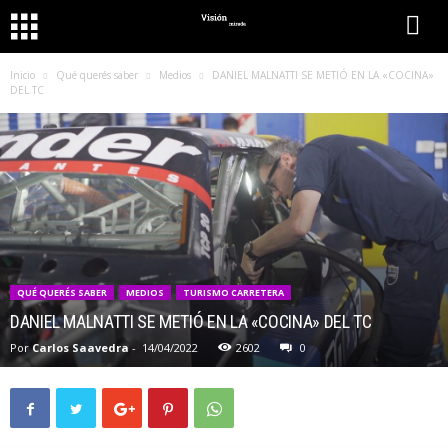
Inicio
Qué querés saber
Medios
DANIEL MALNATTI SE METIÓ EN LA «COCINA»
DEL TC
QUÉ QUERÉS SABER
MEDIOS
TURISMO CARRETERA
DANIEL MALNATTI SE METIÓ EN LA «COCINA» DEL TC
Por
Carlos Saavedra
-
14/04/2022
2602
0