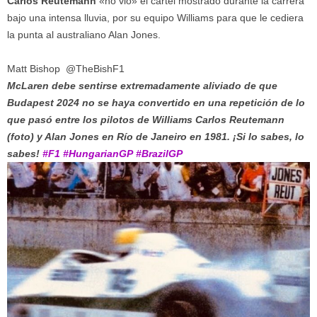
Carlos Reutemann
«no vió» el cartel mostrado durante la carrera
bajo una intensa lluvia, por su equipo Williams para que le cediera
la punta al australiano Alan Jones.
Matt Bishop
@TheBishF1
McLaren debe sentirse extremadamente aliviado de que
Budapest 2024 no se haya convertido en una repetición de lo
que pasó entre los pilotos de Williams Carlos Reutemann
(foto) y Alan Jones en Río de Janeiro en 1981. ¡Si lo sabes, lo
sabes!
#F1
#HungarianGP
#BrazilGP