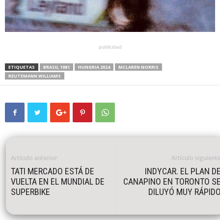
publicidad
ETIQUETAS
BRASIL 1981
HUNGRIA 2024
MCLAREN NORRIS
REUTEMANN WILLIAMS
Artículo anterior
Artículo siguient
TATI MERCADO ESTÁ DE
INDYCAR. EL PLAN D
VUELTA EN EL MUNDIAL DE
CANAPINO EN TORONTO S
SUPERBIKE
DILUYÓ MUY RÁPID