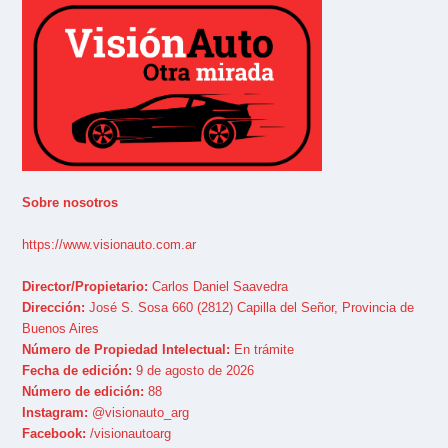
Sobre nosotros
https://www.visionauto.com.ar
Director/Propietario:
Carlos Daniel Saavedra
Dirección:
José S. Sosa 660 (2812) Capilla del Señor, Provincia de
Buenos Aires
Número de Propiedad Intelectual:
En trámite
Fecha de edición:
9 de agosto de 2026
Número de edición:
88
Instagram:
@visionauto_arg
Facebook:
/visionautoarg