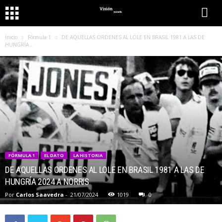
Inicio
Fórmula 1
DE AQUELLAS ORDENES AL LOLE EN BRASIL 1981 A LAS DE
HUNGRÍA...
FÓRMULA 1
EL DATO
LA HISTORIA
DE AQUELLAS ORDENES AL LOLE EN BRASIL 1981 A LAS DE
HUNGRÍA 2024 A NORRIS
Por
Carlos Saavedra
-
21/07/2024
1019
0