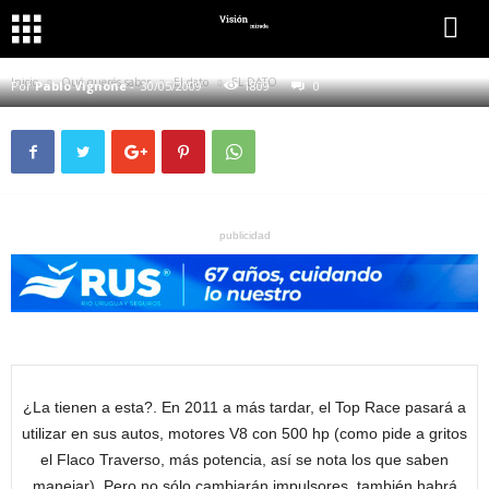
QUÉ QUERÉS SABER
EL DATO
EL DATO
Inicio
Qué querés saber
El dato
EL DATO
Por
Pablo Vignone
-
30/05/2009
1809
0
publicidad
¿La tienen a esta?. En 2011 a más tardar, el Top Race pasará a
utilizar en sus autos, motores V8 con 500 hp (como pide a gritos
el Flaco Traverso, más potencia, así se nota los que saben
manejar). Pero no sólo cambiarán impulsores, también habrá