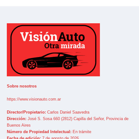
Sobre nosotros
https://www.visionauto.com.ar
Director/Propietario:
Carlos Daniel Saavedra
Dirección:
José S. Sosa 660 (2812) Capilla del Señor, Provincia de
Buenos Aires
Número de Propiedad Intelectual:
En trámite
Fecha de edición:
7 de agosto de 2026