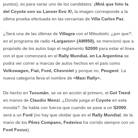
puntos), es para variar uno de los candidatos.
¡Mirá que foto la
del Coyote con su Lancer Evo X!,
la imagen corresponde a la
última prueba efectuada en las cercanías de
Villa Carlos Paz
.
¿Será una de las últimas de
Villagra
con el Mitsubishi; ¿por que?;
en el programa de radio
«Largaron» (AM950),
se mencionó que a
propósito de los autos bajo el reglamento
S2000
para estar el línea
con el que comenzará en el
Rally Mundial, en La Argentina
se
podrá ver correr a marcas de autos hechos en el país como
Volkswagen, Fiat, Ford, Chevrolet
y porque no,
Peugeot
. La
nueva categoría lleva el nombre de
«Maxi Rally».
De hecho en
Tucumán
, se ve en acción al primero, el
Gol Trend
en manos de
Claudio Menzi
. ¿Donde juega el
Coyote
en esta
movida?. Se habla con fuerza que cuando se pase a un
S2000
,
será a un
Ford
(no hay que olvidar que en el
Rally Mundial
, de la
mano de los
Pérez Companc, Federico
ha corrido siempre con un
Ford Focus
).