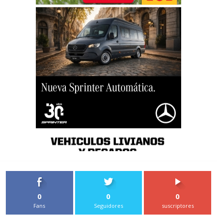
0
0
0
Fans
Seguidores
suscriptores