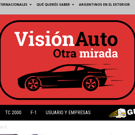
TERNACIONALES
QUÉ QUERÉS SABER
ARGENTINOS EN EL EXTERIOR
TC 2000
F-1
USUARIO Y EMPRESAS
 de TC