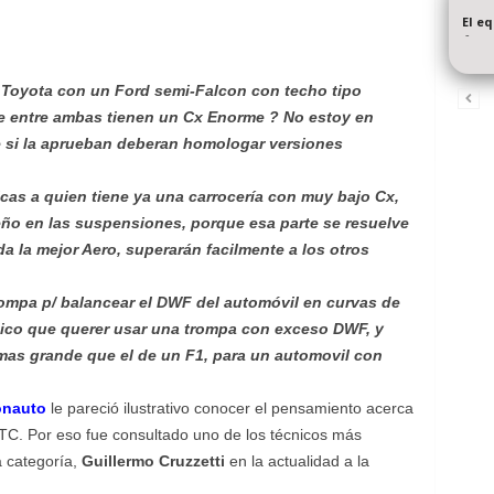
El e
-
oyota con un Ford semi-Falcon con techo tipo
 que entre ambas tienen un Cx Enorme ? No estoy en
e si la aprueban deberan homologar versiones
cas a quien tiene ya una carrocería con muy bajo Cx,
ño en las suspensiones, porque esa parte se resuelve
da la mejor Aero, superarán facilmente a los otros
rompa p/ balancear el DWF del automóvil en curvas de
gico que querer usar una trompa con exceso DWF, y
 mas grande que el de un F1, para un automovil con
ónauto
le pareció ilustrativo conocer el pensamiento acerca
 TC. Por eso fue consultado uno de los técnicos más
a categoría,
Guillermo Cruzzetti
en la actualidad a la