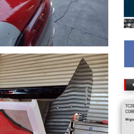
TC20
CORR
Migu
-