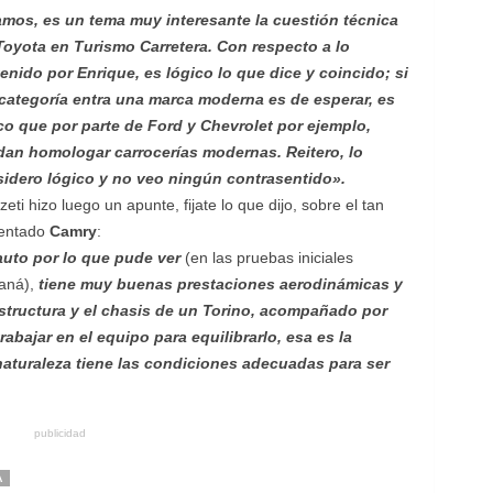
mos, es un tema muy interesante la cuestión técnica
Toyota en Turismo Carretera. Con respecto a lo
enido por Enrique, es lógico lo que dice y coincido; si
 categoría entra una marca moderna es de esperar, es
co que por parte de Ford y Chevrolet por ejemplo,
an homologar carrocerías modernas. Reitero, lo
idero lógico y no veo
ningún contrasentido».
eti hizo luego un apunte, fijate lo que dijo, sobre el tan
entado
Camry
:
auto por lo que pude ver
(en las pruebas iniciales
aná),
tiene muy buenas prestaciones aerodinámicas y
structura y el chasis de un Torino, acompañado por
bajar en el equipo para equilibrarlo, esa es la
naturaleza tiene las condiciones adecuadas para ser
publicidad
A