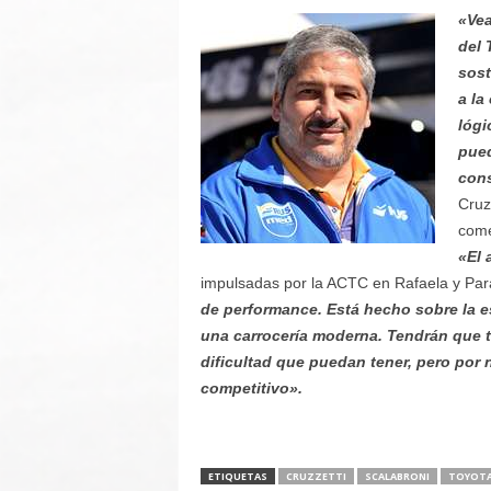
«Vea
del 
sost
a la
lógi
pued
cons
Cruzz
com
«El 
impulsadas por la ACTC en Rafaela y Par
de performance. Está hecho sobre la e
una carrocería moderna. Tendrán que tra
dificultad que puedan tener, pero por 
competitivo».
ETIQUETAS
CRUZZETTI
SCALABRONI
TOYOT