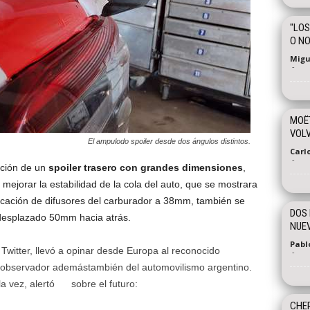
"LOS
O NO
Migu
-
MOË
VOLV
El ampulodo spoiler desde dos ángulos distintos.
Carl
-
ación de un
spoiler trasero con grandes dimensiones
,
mejorar la estabilidad de la cola del auto, que se mostrara
ficación de difusores del carburador a 38mm, también se
DOS 
e desplazado 50mm hacia atrás.
NUE
Pabl
Twitter, llevó a opinar desde Europa al reconocido
-
observador ademástambién del automovilismo argentino.
la vez, alertó sobre el futuro:
CHER