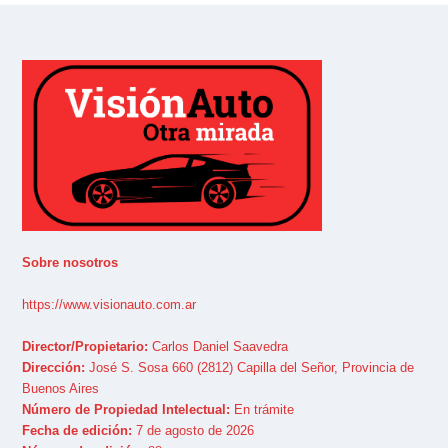
Sobre nosotros
https://www.visionauto.com.ar
Director/Propietario:
Carlos Daniel Saavedra
Dirección:
José S. Sosa 660 (2812) Capilla del Señor, Provincia de
Buenos Aires
Número de Propiedad Intelectual:
En trámite
Fecha de edición:
7 de agosto de 2026