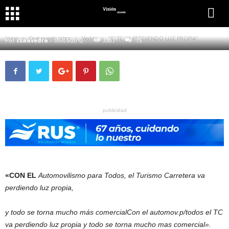
QUÉ QUERÉS SABER
MEDIOS
MIRÁ LO QUE DIJO
"EL TC VA PERDIENDO LUZ PROPIA"
Inicio
Qué querés saber
Medios
"El TC VA PERDIENDO LUZ PROPIA"
Por
csaavedra
-
09/05/2012
3307
15
publicidad
«CON EL
Automovilismo para Todos, el Turismo Carretera va
perdiendo luz propia,
y todo se torna mucho más comercialCon el automov.p/todos el TC
va perdiendo luz propia y todo se torna mucho mas comercial».