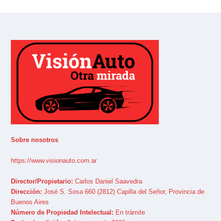
Sobre nosotros
https://www.visionauto.com.ar
Director/Propietario:
Carlos Daniel Saavedra
Dirección:
José S. Sosa 660 (2812) Capilla del Señor, Provincia de
Buenos Aires
Número de Propiedad Intelectual:
En trámite