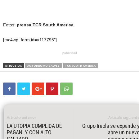
Fotos:
prensa TCR South America.
[mc4wp_form id=»117795″]
publicidad
ETIQUETAS
AUTODROMO GALVEZ
TCR SOUTH AMERICA
Artículo anterior
Artículo siguient
LA UTOPIA CUMPLIDA DE
Grupo Iraola se expande 
PAGANI Y CON ALTO
abre un nuev
CALZADO
concesionari