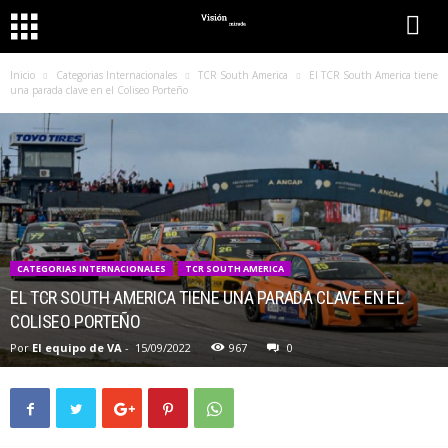
Inicio
Categorias Internacionales
TCR South America
El TCR South America tiene
una parada clave en el Coliseo Porteño
CATEGORIAS INTERNACIONALES
TCR SOUTH AMERICA
EL TCR SOUTH AMERICA TIENE UNA PARADA CLAVE EN EL
COLISEO PORTEÑO
Por
El equipo de VA
-
15/09/2022
967
0