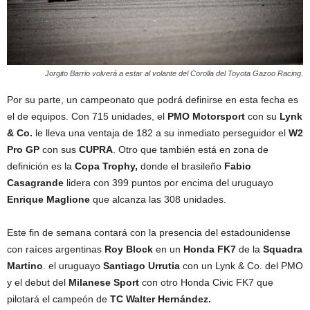
Jorgito Barrio volverá a estar al volante del Corolla del Toyota Gazoo Racing.
Por su parte, un campeonato que podrá definirse en esta fecha es
el de equipos. Con 715 unidades, el
PMO Motorsport
con su
Lynk
& Co.
le lleva una ventaja de 182 a su inmediato perseguidor el
W2
Pro GP
con sus
CUPRA
. Otro que también está en zona de
definición es la
Copa Trophy,
donde el brasileño
Fabio
Casagrande
lidera con 399 puntos por encima del uruguayo
Enrique Maglione
que alcanza las 308 unidades.
Este fin de semana contará con la presencia del estadounidense
con raíces argentinas
Roy Block
en un
Honda FK7
de la
Squadra
Martino
. el uruguayo
Santiago Urrutia
con un Lynk & Co. del PMO
y el debut del
Milanese Sport
con otro Honda Civic FK7 que
pilotará el campeón de
TC Walter Hernández.