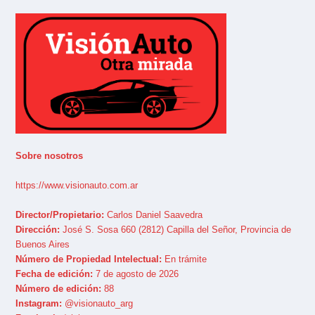
Sobre nosotros
https://www.visionauto.com.ar
Director/Propietario:
Carlos Daniel Saavedra
Dirección:
José S. Sosa 660 (2812) Capilla del Señor, Provincia de
Buenos Aires
Número de Propiedad Intelectual:
En trámite
Fecha de edición:
7 de agosto de 2026
Número de edición:
88
Instagram:
@visionauto_arg