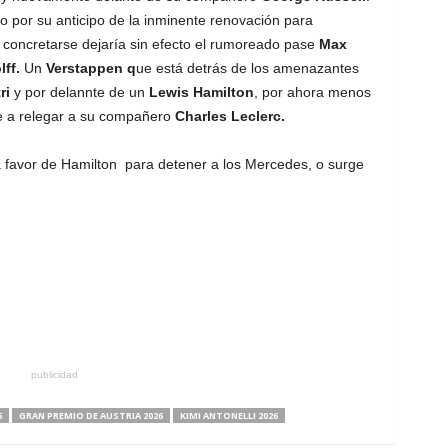
o por su anticipo de la inminente renovación para
concretarse dejaría sin efecto el rumoreado pase
Max
ff.
Un
Verstappen q
ue está detrás de los amenazantes
ri
y por delannte de un
Lewis Hamilton
, por ahora menos
ve a relegar a su compañero
Charles Leclerc.
a favor de Hamilton para detener a los Mercedes, o surge
publicidad
6
GRAN PREMIO DE AUSTRIA 2026
KIMI ANTONELLI 2026