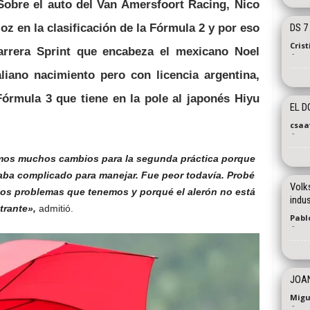
 Sobre el auto del Van Amersfoort Racing, Nico
z en la clasificación de la Fórmula 2 y por eso
DS 7
Cris
carrera Sprint que encabeza el mexicano Noel
-
aliano nacimiento pero con licencia argentina,
Fórmula 3 que tiene en la pole al japonés Hiyu
EL 
csaa
-
mos muchos cambios para la segunda práctica porque
aba complicado
para manejar
. F
ue peor todavía. Probé
Volk
los problemas que tenemos y porqué el alerón no está
indus
trante»,
admitió.
Pablo
-
JOAN
Migu
-