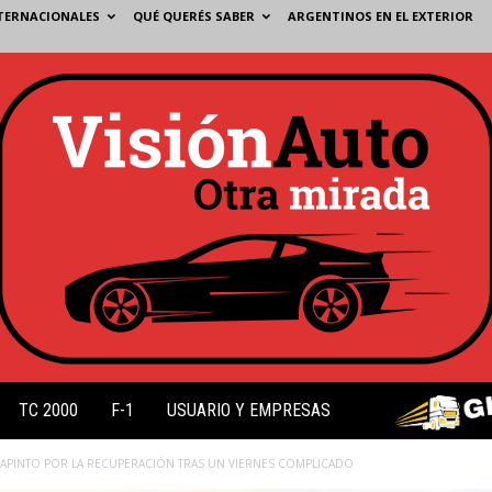
TERNACIONALES
QUÉ QUERÉS SABER
ARGENTINOS EN EL EXTERIOR
TC 2000
F-1
USUARIO Y EMPRESAS
OLAPINTO POR LA RECUPERACIÓN TRAS UN VIERNES COMPLICADO