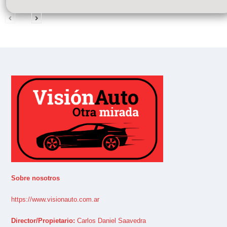
Sobre nosotros
https://www.visionauto.com.ar
Director/Propietario:
Carlos Daniel Saavedra