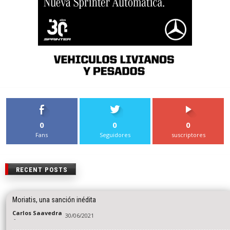
0
0
0
Fans
Seguidores
suscriptores
RECENT POSTS
Moriatis, una sanción inédita
Carlos Saavedra
30/06/2021
-