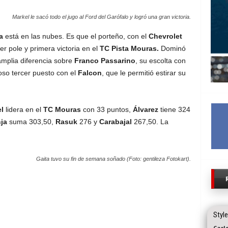
Markel le sacó todo el jugo al Ford del Garófalo y logró una gran victoria.
a
está en las nubes. Es que el porteño, con el
Chevrolet
er pole y primera victoria en el
TC Pista Mouras.
Dominó
amplia diferencia sobre
Franco Passarino
, su escolta con
ioso tercer puesto con el
Falcon
, que le permitió estirar su
l
lidera en el
TC Mouras
con 33 puntos,
Álvarez
tiene 324
ja
suma 303,50,
Rasuk
276 y
Carabajal
267,50. La
Gaita tuvo su fin de semana soñado (Foto: gentileza Fotokart).
Style
Carl