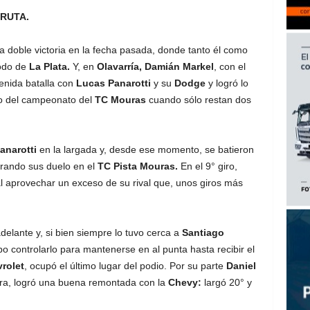
RUTA.
doble victoria en la fecha pasada, donde tanto él como
todo de
La Plata.
Y, en
Olavarría, Damián Markel
, con el
tenida batalla con
Lucas Panarotti
y su
Dodge
y logró lo
o del campeonato del
TC Mouras
cuando sólo restan dos
anarotti
en la largada y, desde ese momento, se batieron
rando sus duelo en el
TC Pista Mouras.
En el 9° giro,
al aprovechar un exceso de su rival que, unos giros más
delante y, si bien siempre lo tuvo cerca a
Santiago
po controlarlo para mantenerse en al punta hasta recibir el
rolet
, ocupó el último lugar del podio. Por su parte
Daniel
era, logró una buena remontada con la
Chevy:
largó 20° y