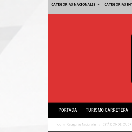
CATEGORIAS NACIONALES
CATEGORIAS IN
V
PORTADA
TURISMO CARRETERA
i
s
i
Inicio
Categorías Nacionales
ESTÁ DONDE QUERÍ
ó