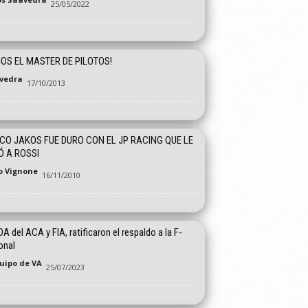
25/05/2022
OS EL MASTER DE PILOTOS!
vedra
17/10/2013
O JAKOS FUE DURO CON EL JP RACING QUE LE
 A ROSSI
o Vignone
16/11/2010
A del ACA y FIA, ratificaron el respaldo a la F-
onal
quipo de VA
25/07/2023