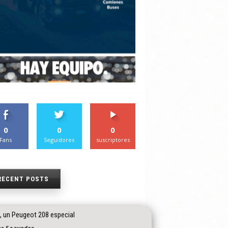
0
0
0
Fans
Seguidores
suscriptores
RECENT POSTS
, un Peugeot 208 especial
os Saavedra