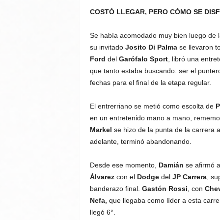
COSTÓ LLEGAR, PERO CÓMO SE DISF
Se había acomodado muy bien luego de la 
su invitado
Josito Di Palma
se llevaron 
Ford
del
Garófalo Sport
, libró una entre
que tanto estaba buscando: ser el punter
fechas para el final de la etapa regular.
El entrerriano se metió como escolta de
P
en un entretenido mano a mano, rememo
Markel
se hizo de la punta de la carrera 
adelante, terminó abandonando.
Desde ese momento,
Damián
se afirmó a
Álvarez
con el
Dodge
del
JP Carrera
, su
banderazo final.
Gastón Rossi
, con
Chev
Nefa,
que llegaba como líder a esta carr
llegó 6°.