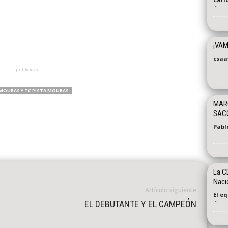
-
¡VAM
csaa
-
publicidad
MOURAS Y TC PISTA MOURAS
MARC
SACÓ
Pabl
-
La CD
Naci
Artículo siguiente
El e
-
EL DEBUTANTE Y EL CAMPEÓN