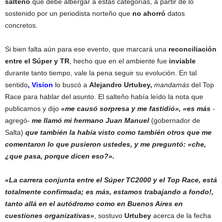
salteño
que debe albergar a estas categorías, a partir de lo
sostenido por un periodista norteño que
no ahorró
datos
concretos.
Si bien falta aún para ese evento, que marcará una
reconciliación
entre el Súper y TR
, hecho que en el ambiente fue
inviable
durante tanto tiempo, vale la pena seguir su evolución. En tal
sentido
, Vision
lo buscó a
Alejandro Urtubey,
mandamás
del Top
Race para hablar del asunto. El salteño había leído la nota que
publicamos y dijo
«me causó sorpresa y me fastidió», «es más
-
agregó-
me llamó mi hermano Juan Manuel
(gobernador de
Salta)
que también la había visto como también otros que me
comentaron lo que pusieron ustedes, y me preguntó: «che,
¿que pasa, porque dicen eso?».
«La carrera conjunta entre el Súper TC2000 y el Top Race, está
totalmente confirmada; es más, estamos trabajando a fondo!,
tanto allá en el autódromo como en Buenos Aires en
cuestiones organizativas»
, sostuvo
Urtubey
acerca de la fecha