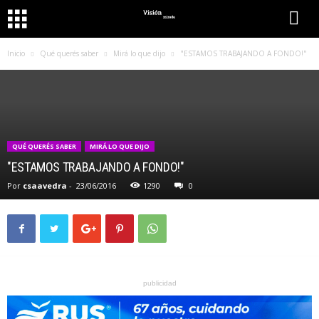
Inicio
Qué querés saber
Mirá lo que dijo
"ESTAMOS TRABAJANDO A FONDO!"
QUÉ QUERÉS SABER
MIRÁ LO QUE DIJO
"ESTAMOS TRABAJANDO A FONDO!"
Por
csaavedra
-
23/06/2016
1290
0
publicidad