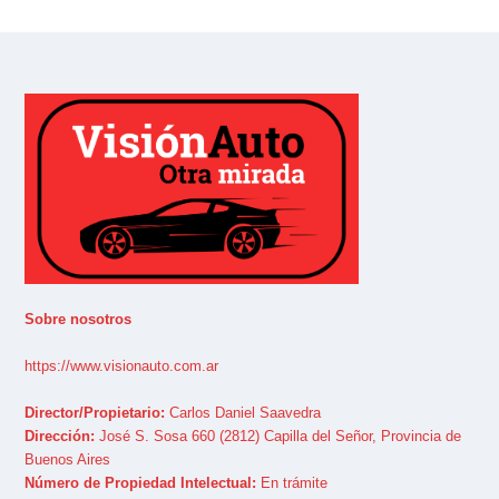
Sobre nosotros
https://www.visionauto.com.ar
Director/Propietario:
Carlos Daniel Saavedra
Dirección:
José S. Sosa 660 (2812) Capilla del Señor, Provincia de
Buenos Aires
Número de Propiedad Intelectual:
En trámite