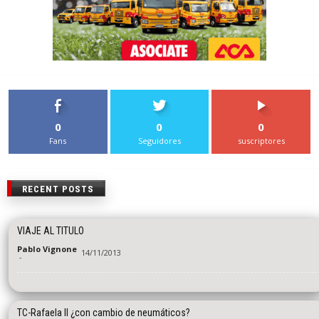
0
0
0
Fans
Seguidores
suscriptores
RECENT POSTS
VIAJE AL TITULO
Pablo Vignone
14/11/2013
-
TC-Rafaela II ¿con cambio de neumáticos?