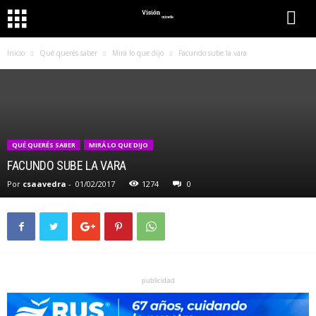
Inicio
Qué querés saber
Mirá lo que dijo
Facundo sube la vara
QUÉ QUERÉS SABER
MIRÁ LO QUE DIJO
FACUNDO SUBE LA VARA
Por
csaavedra
-
01/02/2017
1274
0
publicidad