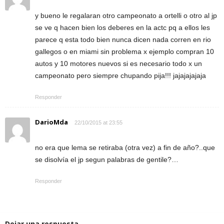
y bueno le regalaran otro campeonato a ortelli o otro al jp
se ve q hacen bien los deberes en la actc pq a ellos les
parece q esta todo bien nunca dicen nada corren en rio
gallegos o en miami sin problema x ejemplo compran 10
autos y 10 motores nuevos si es necesario todo x un
campeonato pero siempre chupando pija!!! jajajajajaja
Responder
DarioMda
22/10/2015 at 23:55
no era que lema se retiraba (otra vez) a fin de año?..que
se disolvía el jp segun palabras de gentile?…
Responder
Dejar una respuesta