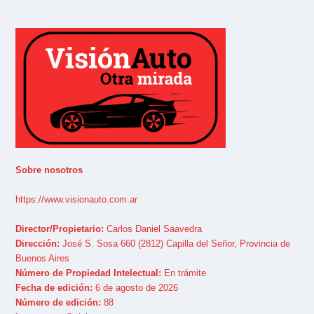
Sobre nosotros
https://www.visionauto.com.ar
Director/Propietario:
Carlos Daniel Saavedra
Dirección:
José S. Sosa 660 (2812) Capilla del Señor, Provincia de
Buenos Aires
Número de Propiedad Intelectual:
En trámite
Fecha de edición:
6 de agosto de 2026
Número de edición:
88