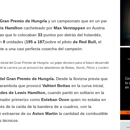
!
Gran Premio de Hungría
y un campeonato que en un par
is Hamilton
cacheteado
por
Max Verstappen
en Austria
ivas que lo colocaban
33
puntos por detrás del holandés,
on
8
unidades (
195 a 187
)sobre el piloto
de Red Bull,
el
nte a una casi perfecta cosecha del campeón.
nicial del Gran Premio de Hungría. un golpe decisivo para el futuro desarrollo
de la carrera ya ue provocó los abandonos de Bottas, Norris, Pérez y Leclerc
 del Gran Premio de Hungría.
Desde la llovizna previa que
 carambola que provocó
Valtteri Bottas
en la curva inicial,
des de Lewis Hamilton,
cuando partió en solitario en la
ganador primerizo como
Esteban Ocon
quien no estaba en
és de la caída de la bandera de a cuadros, con la
r extraerse de su
Aston Martin
la cantidad de combustible
s técnicos.