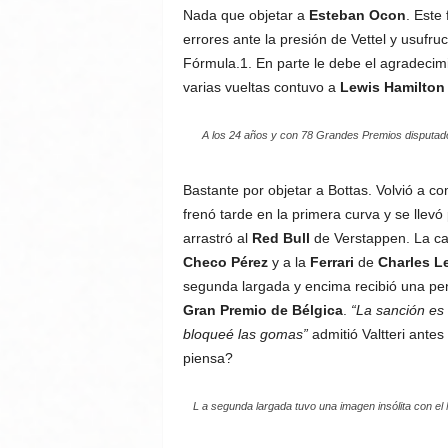
Nada que objetar a
Esteban Ocon
. Este
errores ante la presión de Vettel y usufruc
Fórmula.1. En parte le debe el agradeci
varias vueltas contuvo a
Lewis Hamilton
A los 24 años y con 78 Grandes Premios disputado
Bastante por objetar a Bottas. Volvió a c
frenó tarde en la primera curva y se llevó
arrastró al
Red Bull
de Verstappen. La car
Checo Pérez
y a la
Ferrari
de
Charles L
segunda largada y encima recibió una pen
Gran Premio de Bélgica
.
“La sanción es 
bloqueé las gomas”
admitió Valtteri antes
piensa?
L a segunda largada tuvo una imagen insólita con el 