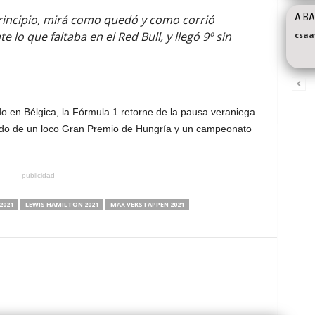
A B
rincipio, mirá como quedó y como corrió
 lo que faltaba en el Red Bull, y llegó 9º sin
csaa
-
 en Bélgica, la Fórmula 1 retorne de la pausa veraniega
.
rdo de un loco Gran Premio de Hungría y un campeonato
publicidad
2021
LEWIS HAMILTON 2021
MAX VERSTAPPEN 2021