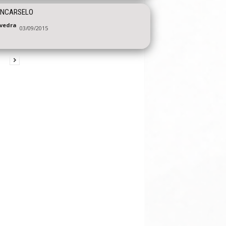
ANCARSELO
vedra
03/09/2015