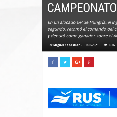
CAMPEONATO
n
A
u
t
En un alocado GP de Hungría,,el ing
o
segundo, retomó el comando del ca
y debutó como ganador sobre el Al
Por
Miguel Sebastián
-
01/08/2021
1036