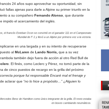
 francés 24 años supo aprovechar su oportunidad, sin
tuó fallas ajenas para darle a Alpine su primer triunfo en la
miento a su compañero
Fernando Alonso
, que durante
e impido el acercamiento del inglés.
s, el francés Esteban Ocon se convirtió en el ganador 111 en el Campeonato
Mundial de F-1 y llevó a un Alpine por primera vez a la victoria.
omplicarse en una largada y en su intento de recuperarse
 puesto al
McLaren
de
Lando Norris,
que a su vez
ambola también dejo fuera de acción al otro Red Bull de
eclerc
. El finés, como Leclerc y Pérez, no tomó parte de la
a de cinco puestos de recargo en la grilla del próximo
correcta porque fui responsable Encaré mal el frenaje y
 de aclarar que
“no lo hice a propósito…”
¿Alguien lo
Mercedes Benz de Hamilton como único integrante de la grilla. El resto estaba
RENA
en boxes cambiando neumáticos.
TAMB