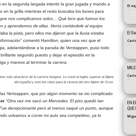
 en la segunda largada intentó la gran jugada y mando a
El e
-
o en la grilla mientras el resto buscaba los boxes para
mpre nos complicamos solos… Qué loco que fuimos los
ren y aprendemos de ellas. Venía contándole al equipo
El S
ba la pista, pero ellos me dijeron que la lluvia estaba
información”
comentó Hamilton, quien una vez que el
Carl
-
gia, adelantándose a la parada de Verstappen, puso todo
brillante segundo puesto y dejar el episodio en la
iga y mareos al terminar la carrera.
MILE
Carl
tos más atractivos de la carrera húngara. Le costó al inglés superar al Alpine
-
del español y esto fue clave para la victoria del otro Alpine de Ocon.
Max Vertsappen, que por algún momento se vio complicado
er
“Otra vez me sacó un Mercedes. El piso quedó tan
EN E
 Fue decepcionante pero al menos saqué un punto, aunque
QUE 
do volvamos a correr mi auto sea competitivo, ya lo
Migu
-