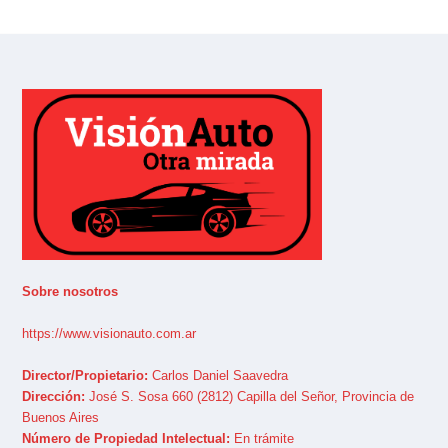
Sobre nosotros
https://www.visionauto.com.ar
Director/Propietario:
Carlos Daniel Saavedra
Dirección:
José S. Sosa 660 (2812) Capilla del Señor, Provincia de
Buenos Aires
Número de Propiedad Intelectual:
En trámite