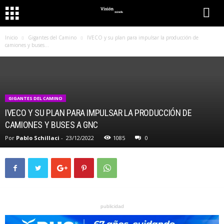
Inicio
Gigantes del Camino
IVECO y su plan para impulsar la producción de
camiones y buses...
GIGANTES DEL CAMINO
IVECO Y SU PLAN PARA IMPULSAR LA PRODUCCIÓN DE
CAMIONES Y BUSES A GNC
Por
Pablo Schillaci
-
23/12/2022
1085
0
publicidad