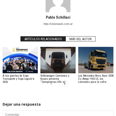
Pablo Schillaci
http://visionauto.com.ar
ARTÍCULOS RELACIONADOS
MÁS DEL AUTOR
A las puertas de Expo
Volkswagen Camiones y
Los Mercedes-Benz Axor 2038
Transporte y Expo Logisti-k
Buses presenta
S y Atego 1932 LS, los
2026
“Compromiso Oficial”
camiones para la zafra
Dejar una respuesta