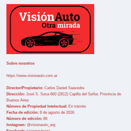
Sobre nosotros
https://www.visionauto.com.ar
Director/Propietario:
Carlos Daniel Saavedra
Dirección:
José S. Sosa 660 (2812) Capilla del Señor, Provincia de
Buenos Aires
Número de Propiedad Intelectual:
En trámite
Fecha de edición:
8 de agosto de 2026
Número de edición:
88
Instagram:
@visionauto_arg
Facebook:
/visionautoarg