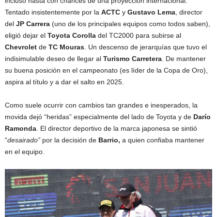
incluso hasta con chances de una proyección internacional.
Tentado insistentemente por la
ACTC
y
Gustavo Lema
, director
del
JP Carrera
(uno de los principales equipos como todos saben),
eligió dejar el
Toyota Corolla
del TC2000 para subirse al
Chevrolet
de
TC Mouras
. Un descenso de jerarquías que tuvo el
indisimulable deseo de llegar al
Turismo Carretera
. De mantener
su buena posición en el campeonato (es líder de la Copa de Oro),
aspira al título y a dar el salto en 2025.
Como suele ocurrir con cambios tan grandes e inesperados, la
movida dejó “heridas” especialmente del lado de Toyota y de
Darío
Ramonda
. El director deportivo de la marca japonesa se sintió
“
desairado”
por la decisión de
Barrio,
a quien confiaba mantener
en el equipo.