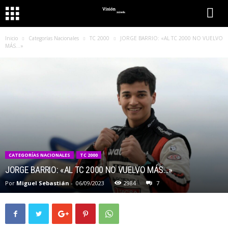
Inicio
Categorías Nacionales
TC 2000
JORGE BARRIO: «AL TC 2000 NO VUELVO
MÁS…»
CATEGORÍAS NACIONALES
TC 2000
JORGE BARRIO: «AL TC 2000 NO VUELVO MÁS…»
Por
Miguel Sebastián
-
06/09/2023
2984
7