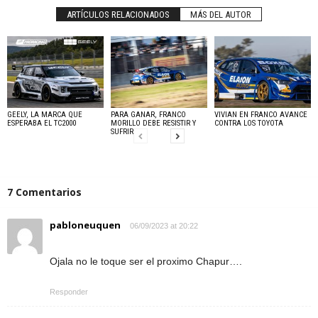
ARTÍCULOS RELACIONADOS
MÁS DEL AUTOR
GEELY, LA MARCA QUE
PARA GANAR, FRANCO
VIVIAN EN FRANCO AVANCE
ESPERABA EL TC2000
MORILLO DEBE RESISTIR Y
CONTRA LOS TOYOTA
SUFRIR
7 Comentarios
pabloneuquen
06/09/2023 at 20:22
Ojala no le toque ser el proximo Chapur….
Responder