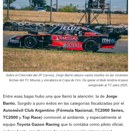
Sobre el Chevrolet del JP Carrera, Jorge Barrio obtuvo varios triunfos en las recientes
fechas del TC Mouras y encabeza la Copa de Oro. De ganar el titulo tendría el pase
asegurado al TC para 2025.
Entre esas bajas hubo una que llamó la atención: la de
Jorge
Barrio.
Surgido a puro éxitos en las categorías fiscalizadas por el
Automóvil Club Argentino
(
Fórmula Nacional, TC2000 Series,
TC2000
y
Top Race
) conmovió al ambiente, y especialmente al
equipo
Toyota Gazoo Racing
que lo contaba como piloto oficial,