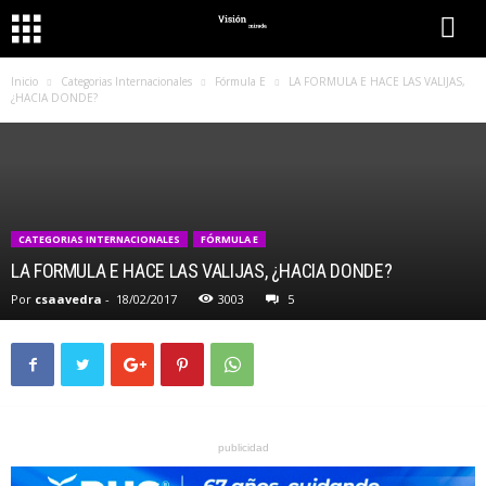
Inicio
Categorias Internacionales
Fórmula E
LA FORMULA E HACE LAS VALIJAS,
¿HACIA DONDE?
CATEGORIAS INTERNACIONALES
FÓRMULA E
LA FORMULA E HACE LAS VALIJAS, ¿HACIA DONDE?
Por
csaavedra
-
18/02/2017
3003
5
publicidad