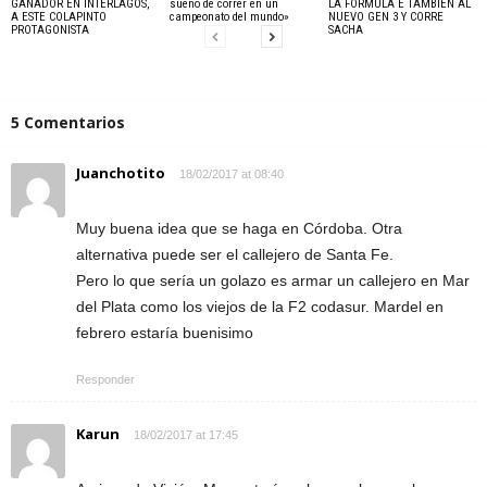
GANADOR EN INTERLAGOS,
sueño de correr en un
LA FORMULA E TAMBIÉN AL
A ESTE COLAPINTO
campeonato del mundo»
NUEVO GEN 3 Y CORRE
PROTAGONISTA
SACHA
5 Comentarios
Juanchotito
18/02/2017 at 08:40
Muy buena idea que se haga en Córdoba. Otra
alternativa puede ser el callejero de Santa Fe.
Pero lo que sería un golazo es armar un callejero en Mar
del Plata como los viejos de la F2 codasur. Mardel en
febrero estaría buenisimo
Responder
Karun
18/02/2017 at 17:45